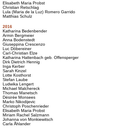
Elisabeth Maria Probst
Christian Retschlag
Lula (Maria de la Luz) Romero Garrido
Matthias Schulz
2016
Katharina Bedenbender
Armin Bergmeier
Anna Bodenstedt
Giuseppina Crescenzo
Luc Döbereiner
Carl-Christian Elze
Katharina Hattenbach geb. Offensperger
Dirk Dietrich Hennig
Inga Kerber
Sarah Kinzel
Lotte Kosthorst
Stefan Laube
Ludwika Lengert
Michael Malchereck
Thomas Manetsch
Désirée Monsees
Marko Nikodijevic
Christoph Poschenrieder
Elisabeth Maria Probst
Miriam Rachel Salzmann
Johanna von Monkiewitsch
Carla Åhlander