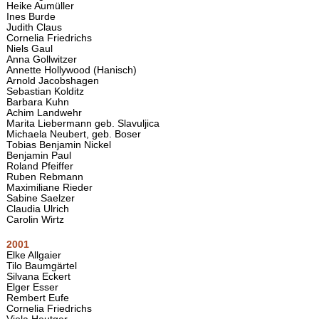
Heike Aumüller
Ines Burde
Judith Claus
Cornelia Friedrichs
Niels Gaul
Anna Gollwitzer
Annette Hollywood (Hanisch)
Arnold Jacobshagen
Sebastian Kolditz
Barbara Kuhn
Achim Landwehr
Marita Liebermann geb. Slavuljica
Michaela Neubert, geb. Boser
Tobias Benjamin Nickel
Benjamin Paul
Roland Pfeiffer
Ruben Rebmann
Maximiliane Rieder
Sabine Saelzer
Claudia Ulrich
Carolin Wirtz
2001
Elke Allgaier
Tilo Baumgärtel
Silvana Eckert
Elger Esser
Rembert Eufe
Cornelia Friedrichs