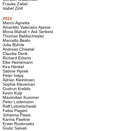
Frauke Zabel
Isabel Zintl
2022
Marco Agnetta
Amarildo Valeriano Ajasse
Mona Mahall + Asli Serbest
Thomas Baldischwyler
Marcello Beato
Julia Bührle
Andreas Chwatal
Claudia Denk
Richard Erkens
Elke Heinemann
Kira Henkel
Sabine Hynek
Peter Isépy
Adrian Kleinlosen
Sophie Kleveman
Gudrun Krebitz
Kevin Kulp
Maximilian Kummer
Peter Lüdemann
Ralf Lützelschwab
Fabio Pagani
Johanna Pawis
Karina Pawlow
Erwin Roebroeks
Giulio Salvati