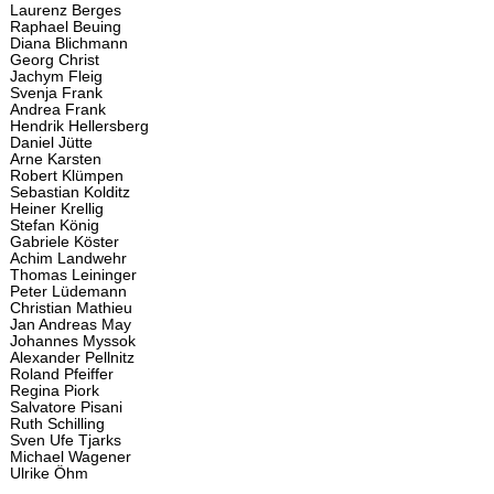
Laurenz Berges
Raphael Beuing
Diana Blichmann
Georg Christ
Jachym Fleig
Svenja Frank
Andrea Frank
Hendrik Hellersberg
Daniel Jütte
Arne Karsten
Robert Klümpen
Sebastian Kolditz
Heiner Krellig
Stefan König
Gabriele Köster
Achim Landwehr
Thomas Leininger
Peter Lüdemann
Christian Mathieu
Jan Andreas May
Johannes Myssok
Alexander Pellnitz
Roland Pfeiffer
Regina Piork
Salvatore Pisani
Ruth Schilling
Sven Ufe Tjarks
Michael Wagener
Ulrike Öhm