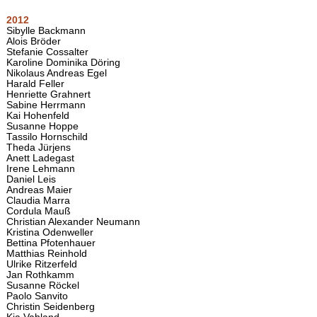
2012
Sibylle Backmann
Alois Bröder
Stefanie Cossalter
Karoline Dominika Döring
Nikolaus Andreas Egel
Harald Feller
Henriette Grahnert
Sabine Herrmann
Kai Hohenfeld
Susanne Hoppe
Tassilo Hornschild
Theda Jürjens
Anett Ladegast
Irene Lehmann
Daniel Leis
Andreas Maier
Claudia Marra
Cordula Mauß
Christian Alexander Neumann
Kristina Odenweller
Bettina Pfotenhauer
Matthias Reinhold
Ulrike Ritzerfeld
Jan Rothkamm
Susanne Röckel
Paolo Sanvito
Christin Seidenberg