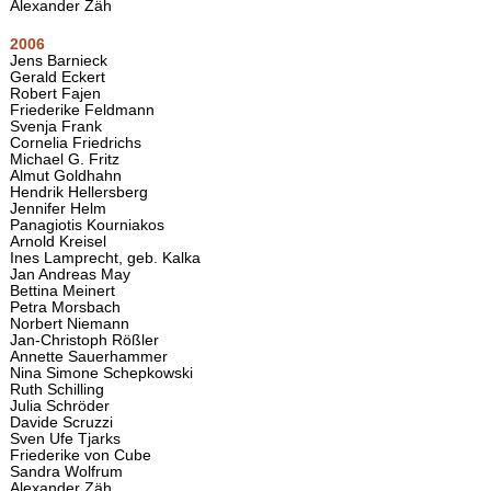
Alexander Zäh
2006
Jens Barnieck
Gerald Eckert
Robert Fajen
Friederike Feldmann
Svenja Frank
Cornelia Friedrichs
Michael G. Fritz
Almut Goldhahn
Hendrik Hellersberg
Jennifer Helm
Panagiotis Kourniakos
Arnold Kreisel
Ines Lamprecht, geb. Kalka
Jan Andreas May
Bettina Meinert
Petra Morsbach
Norbert Niemann
Jan-Christoph Rößler
Annette Sauerhammer
Nina Simone Schepkowski
Ruth Schilling
Julia Schröder
Davide Scruzzi
Sven Ufe Tjarks
Friederike von Cube
Sandra Wolfrum
Alexander Zäh