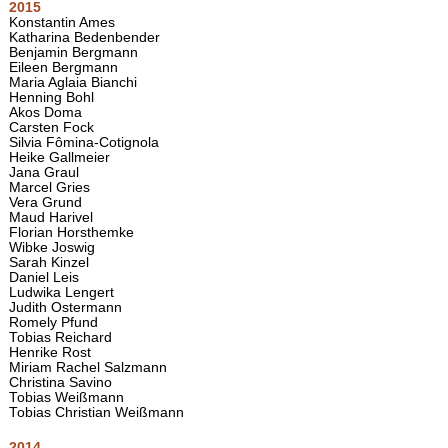
2015
Konstantin Ames
Katharina Bedenbender
Benjamin Bergmann
Eileen Bergmann
Maria Aglaia Bianchi
Henning Bohl
Akos Doma
Carsten Fock
Silvia Fômina-Cotignola
Heike Gallmeier
Jana Graul
Marcel Gries
Vera Grund
Maud Harivel
Florian Horsthemke
Wibke Joswig
Sarah Kinzel
Daniel Leis
Ludwika Lengert
Judith Ostermann
Romely Pfund
Tobias Reichard
Henrike Rost
Miriam Rachel Salzmann
Christina Savino
Tobias Weißmann
Tobias Christian Weißmann
2014