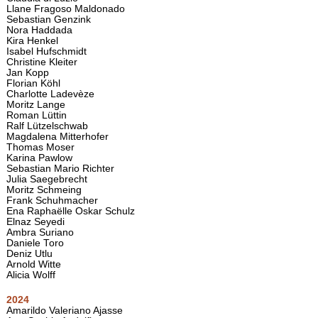
Llane Fragoso Maldonado
Sebastian Genzink
Nora Haddada
Kira Henkel
Isabel Hufschmidt
Christine Kleiter
Jan Kopp
Florian Köhl
Charlotte Ladevèze
Moritz Lange
Roman Lüttin
Ralf Lützelschwab
Magdalena Mitterhofer
Thomas Moser
Karina Pawlow
Sebastian Mario Richter
Julia Saegebrecht
Moritz Schmeing
Frank Schuhmacher
Ena Raphaëlle Oskar Schulz
Elnaz Seyedi
Ambra Suriano
Daniele Toro
Deniz Utlu
Arnold Witte
Alicia Wolff
2024
Amarildo Valeriano Ajasse