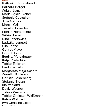
Katharina Bedenbender
Barbara Berger
Aglaia Bianchi
Maria Aglaia Bianchi
Stefanie Cossalter
Julia Gehres
Marcel Gries
Tassilo Hornschild
Florian Horsthemke
Wibke Joswig
Nina Jozefowicz
Ludwika Lengert
Ulla Lenze
Gernot Mayer
Daniel Osorio
Bettina Pfotenhauer
Katja Pratschke
Tobias Reichard
Paolo Sanvito
Margareta Maja Scherf
Annette Schluenz
Christin Seidenberg
Stefanie Trojan
Kia Vahland
David Wagner
Tobias Weißmann
Tobias Christian Weißmann
Katrin Wohlfarth
Eva Christina Zeller