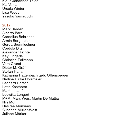
Klaus Johannes Thies
Kia Vahland
Ursula Winter
Lisa Woop
Yasuko Yamaguchi
2017
Mark Barden
Alberto Bardi
Cornelius Behrendt
Armin Bergmeier
Gerda Brunnlechner
Cordula Ditz
Alexander Fichte
Kay Fingerle
Christine Follmann
Vera Grund
Dieter M. Gräf
Stefan Hanß
Katharina Hattenbach geb. Offensperger
Nadine Ulrike Holzmeier
Leonard Horsch
Lotte Kosthorst
Markus Laufs
Ludwika Lengert
M+M; Marc Weis; Martin De Mattia
Nils Mohl
Désirée Monsees
Susanne Müller-Wolff
Juliane Märker