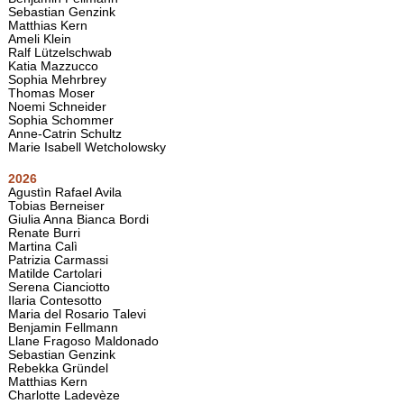
Sebastian Genzink
Matthias Kern
Ameli Klein
Ralf Lützelschwab
Katia Mazzucco
Sophia Mehrbrey
Thomas Moser
Noemi Schneider
Sophia Schommer
Anne-Catrin Schultz
Marie Isabell Wetcholowsky
2026
Agustìn Rafael Avila
Tobias Berneiser
Giulia Anna Bianca Bordi
Renate Burri
Martina Calì
Patrizia Carmassi
Matilde Cartolari
Serena Cianciotto
Ilaria Contesotto
Maria del Rosario Talevi
Benjamin Fellmann
Llane Fragoso Maldonado
Sebastian Genzink
Rebekka Gründel
Matthias Kern
Charlotte Ladevèze