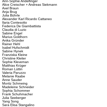
Ann-Sophie Andelfinger
Alice Creischer + Andreas Siekmann
Axel Braun
Anja Brug
Julia Bührle
Alexander Karl Ricardo Cattaneo
Ilaria Contesotto
Federica De Giambattista
Claudia di Luzio
Sabine Engel
Marius Goldhorn
Anika Gründer
Rainer Hehl
Isabel Hufschmidt
Sabine Hynek
Franziska Kleine
Christine Kleiter
Sophie Kleveman
Matthias Krüger
Roman Lüttin
Valeria Paruzzo
Melanie Raabe
Anne Sauder
Moritz Schmeing
Madeleine Schneider
Sophia Schommer
Frank Schuhmacher
Julia Seeberger
Yang Song
Sara Elisa Stangalino