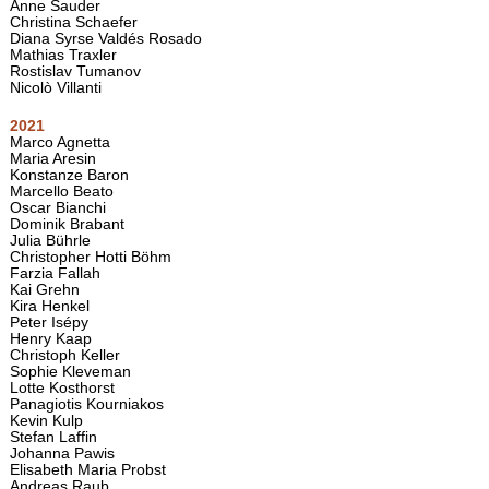
Anne Sauder
Christina Schaefer
Diana Syrse Valdés Rosado
Mathias Traxler
Rostislav Tumanov
Nicolò Villanti
2021
Marco Agnetta
Maria Aresin
Konstanze Baron
Marcello Beato
Oscar Bianchi
Dominik Brabant
Julia Bührle
Christopher Hotti Böhm
Farzia Fallah
Kai Grehn
Kira Henkel
Peter Isépy
Henry Kaap
Christoph Keller
Sophie Kleveman
Lotte Kosthorst
Panagiotis Kourniakos
Kevin Kulp
Stefan Laffin
Johanna Pawis
Elisabeth Maria Probst
Andreas Raub