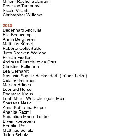
Miriam Rachel Salzmann
Rostislav Tumanov
Nicolò Villanti
Christopher Williams
2019
Degenhard Andrulat
Ella Beaucamp
Armin Bergmeier
Matthias Bürgel
Roberta Colbertaldo
Jutta Dresken-Weiland
Florian Fiedler
Andreas Flurschütz da Cruz
Christine Follmann
Lea Gerhardt
Nastasia Sophie Heckendorff (früher Tietze)
Sabine Herrmann
Marion Hilliges
Leonard Horsch
Dagmara Kraus
Leah Muir - Weilacher geb. Muir
Snežana Nešic
Anna Katharina Pieper
Anahita Razmi
Sebastian Mario Richter
Erwin Roebroeks
Henrike Rost
Matthias Schulz
Julian Schulz