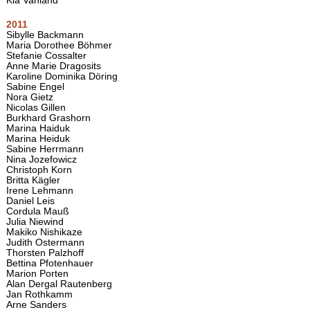
Kia Vahland
2011
Sibylle Backmann
Maria Dorothee Böhmer
Stefanie Cossalter
Anne Marie Dragosits
Karoline Dominika Döring
Sabine Engel
Nora Gietz
Nicolas Gillen
Burkhard Grashorn
Marina Haiduk
Marina Heiduk
Sabine Herrmann
Nina Jozefowicz
Christoph Korn
Britta Kägler
Irene Lehmann
Daniel Leis
Cordula Mauß
Julia Niewind
Makiko Nishikaze
Judith Ostermann
Thorsten Palzhoff
Bettina Pfotenhauer
Marion Porten
Alan Dergal Rautenberg
Jan Rothkamm
Arne Sanders