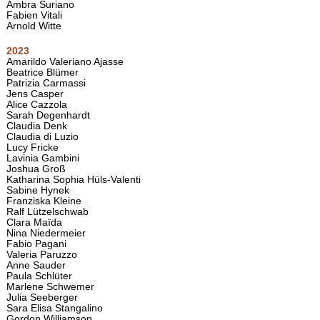
Ambra Suriano
Fabien Vitali
Arnold Witte
2023
Amarildo Valeriano Ajasse
Beatrice Blümer
Patrizia Carmassi
Jens Casper
Alice Cazzola
Sarah Degenhardt
Claudia Denk
Claudia di Luzio
Lucy Fricke
Lavinia Gambini
Joshua Groß
Katharina Sophia Hüls-Valenti
Sabine Hynek
Franziska Kleine
Ralf Lützelschwab
Clara Maïda
Nina Niedermeier
Fabio Pagani
Valeria Paruzzo
Anne Sauder
Paula Schlüter
Marlene Schwemer
Julia Seeberger
Sara Elisa Stangalino
Gordon Williamson