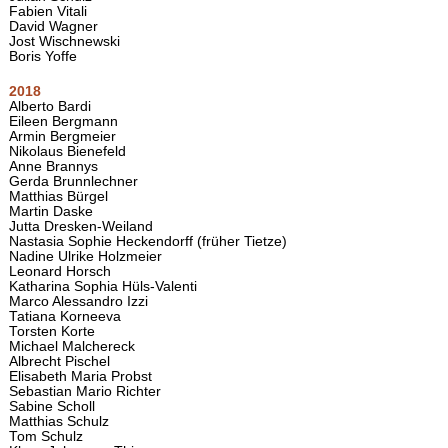
Fabien Vitali
David Wagner
Jost Wischnewski
Boris Yoffe
2018
Alberto Bardi
Eileen Bergmann
Armin Bergmeier
Nikolaus Bienefeld
Anne Brannys
Gerda Brunnlechner
Matthias Bürgel
Martin Daske
Jutta Dresken-Weiland
Nastasia Sophie Heckendorff (früher Tietze)
Nadine Ulrike Holzmeier
Leonard Horsch
Katharina Sophia Hüls-Valenti
Marco Alessandro Izzi
Tatiana Korneeva
Torsten Korte
Michael Malchereck
Albrecht Pischel
Elisabeth Maria Probst
Sebastian Mario Richter
Sabine Scholl
Matthias Schulz
Tom Schulz