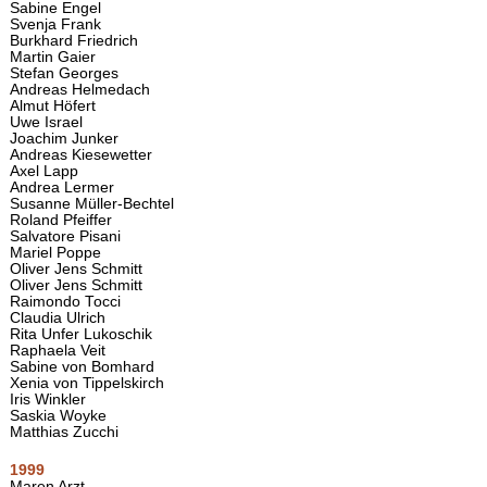
Sabine Engel
Svenja Frank
Burkhard Friedrich
Martin Gaier
Stefan Georges
Andreas Helmedach
Almut Höfert
Uwe Israel
Joachim Junker
Andreas Kiesewetter
Axel Lapp
Andrea Lermer
Susanne Müller-Bechtel
Roland Pfeiffer
Salvatore Pisani
Mariel Poppe
Oliver Jens Schmitt
Oliver Jens Schmitt
Raimondo Tocci
Claudia Ulrich
Rita Unfer Lukoschik
Raphaela Veit
Sabine von Bomhard
Xenia von Tippelskirch
Iris Winkler
Saskia Woyke
Matthias Zucchi
1999
Maren Arzt