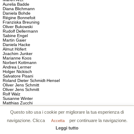
Aurelia Badde
Diana Blichmann
Daniela Bohde
Régine Bonnefoit
Franziska Breuning
Oliver Bukowski
Rudolf Dellermann
Sabine Engel
Martin Gaier
Daniela Hacke
Almut Höfert
Joachim Junker
Marianne Koos
Norbert Kottmann
Andrea Lermer
Holger Nickisch
Salvatore Pisani
Roland Dieter Schmidt-Hensel
Oliver Jens Schmitt
Oliver Jens Schmitt
Rolf Walz
Susanne Winter
Matthias Zucchi
Questo sito usa i cookie per migliorare la tua esperienza di
1998
Rafael Arnold
navigazione. Clicca
per continuare la navigazione.
Accetta
Evamarie Blattner
Régine Bonnefoit
Leggi tutto
Franziska Breuning