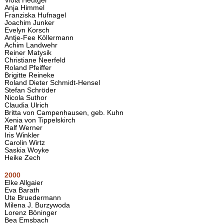
Viola Heutger
Anja Himmel
Franziska Hufnagel
Joachim Junker
Evelyn Korsch
Antje-Fee Köllermann
Achim Landwehr
Reiner Matysik
Christiane Neerfeld
Roland Pfeiffer
Brigitte Reineke
Roland Dieter Schmidt-Hensel
Stefan Schröder
Nicola Suthor
Claudia Ulrich
Britta von Campenhausen, geb. Kuhn
Xenia von Tippelskirch
Ralf Werner
Iris Winkler
Carolin Wirtz
Saskia Woyke
Heike Zech
2000
Elke Allgaier
Eva Barath
Ute Bruedermann
Milena J. Burzywoda
Lorenz Böninger
Bea Emsbach