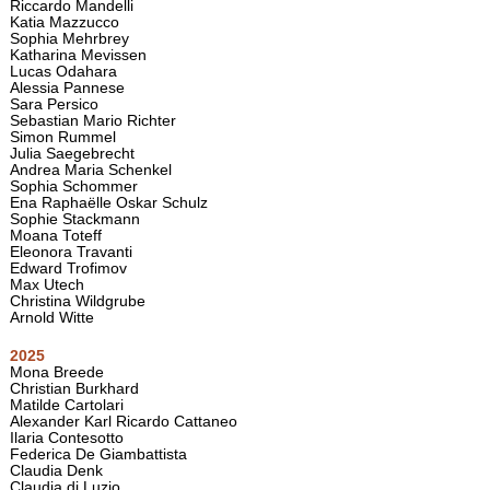
Riccardo Mandelli
Katia Mazzucco
Sophia Mehrbrey
Katharina Mevissen
Lucas Odahara
Alessia Pannese
Sara Persico
Sebastian Mario Richter
Simon Rummel
Julia Saegebrecht
Andrea Maria Schenkel
Sophia Schommer
Ena Raphaëlle Oskar Schulz
Sophie Stackmann
Moana Toteff
Eleonora Travanti
Edward Trofimov
Max Utech
Christina Wildgrube
Arnold Witte
2025
Mona Breede
Christian Burkhard
Matilde Cartolari
Alexander Karl Ricardo Cattaneo
Ilaria Contesotto
Federica De Giambattista
Claudia Denk
Claudia di Luzio