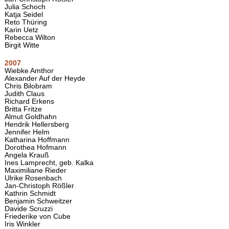
Julia Schoch
Katja Seidel
Reto Thüring
Karin Uetz
Rebecca Wilton
Birgit Witte
2007
Wiebke Amthor
Alexander Auf der Heyde
Chris Bilobram
Judith Claus
Richard Erkens
Britta Fritze
Almut Goldhahn
Hendrik Hellersberg
Jennifer Helm
Katharina Hoffmann
Dorothea Hofmann
Angela Krauß
Ines Lamprecht, geb. Kalka
Maximiliane Rieder
Ulrike Rosenbach
Jan-Christoph Rößler
Kathrin Schmidt
Benjamin Schweitzer
Davide Scruzzi
Friederike von Cube
Iris Winkler