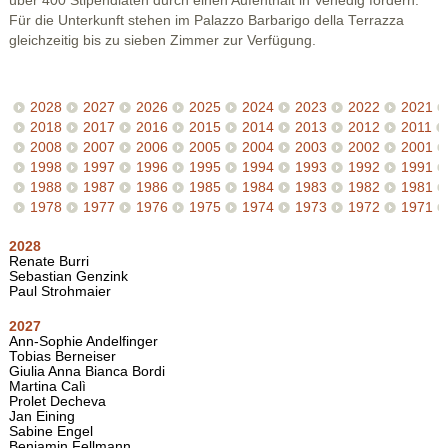
über 400 Stipendiaten durch einen Aufenthalt in Venedig fördern.
Für die Unterkunft stehen im Palazzo Barbarigo della Terrazza
gleichzeitig bis zu sieben Zimmer zur Verfügung.
2028
2027
2026
2025
2024
2023
2022
2021
2018
2017
2016
2015
2014
2013
2012
2011
2008
2007
2006
2005
2004
2003
2002
2001
1998
1997
1996
1995
1994
1993
1992
1991
1988
1987
1986
1985
1984
1983
1982
1981
1978
1977
1976
1975
1974
1973
1972
1971
2028
Renate Burri
Sebastian Genzink
Paul Strohmaier
2027
Ann-Sophie Andelfinger
Tobias Berneiser
Giulia Anna Bianca Bordi
Martina Calì
Prolet Decheva
Jan Eining
Sabine Engel
Benjamin Fellmann