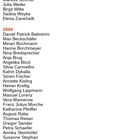
Julia Weiler
Birgit Witte
Saskia Woyke
Elena Zanichelli
2009
Daniel Patrick Balestrini
Max Beckschäfer
Minari Bochmann
Hanne Borchmeyer
Nina Breitsprecher
Anja Brug
Angelika Böck
Silvia Carmellini
Katrin Dyballa
Sören Fischer
Annette Kisling
Heiner Krellig
Wolfgang Lippmann
Manuel Lorenz
Vera Mamerow
Franz Julius Morche
Katharina Pfeiffer
August Rabe
Thomas Reiser
Gregor Sander
Petra Schaefer
Annika Steinhöfel
Susanne Stephan