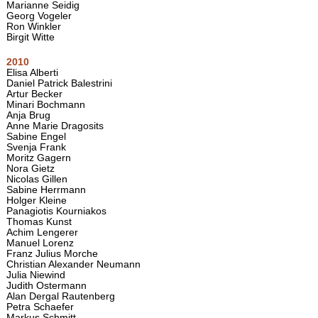
Marianne Seidig
Georg Vogeler
Ron Winkler
Birgit Witte
2010
Elisa Alberti
Daniel Patrick Balestrini
Artur Becker
Minari Bochmann
Anja Brug
Anne Marie Dragosits
Sabine Engel
Svenja Frank
Moritz Gagern
Nora Gietz
Nicolas Gillen
Sabine Herrmann
Holger Kleine
Panagiotis Kourniakos
Thomas Kunst
Achim Lengerer
Manuel Lorenz
Franz Julius Morche
Christian Alexander Neumann
Julia Niewind
Judith Ostermann
Alan Dergal Rautenberg
Petra Schaefer
Markus Schmitt