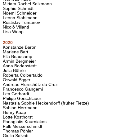
Miriam Rachel Salzmann
Sophie Schmidt
Noemi Schneider
Leona Stahlmann
Rostislav Tumanov
Nicolò Villanti
Lisa Woop
2020
Konstanze Baron
Marlene Bart
Ella Beaucamp
Armin Bergmeier
Anna Bodenstedt
Julia Bührle
Roberta Colbertaldo
Oswald Egger
Andreas Flurschütz da Cruz
Francesco Gangemi
Lea Gerhardt
Philipp Gerschlauer
Nastasia Sophie Heckendorff (früher Tietze)
Sabine Herrmann
Henry Kaap
Lotte Kosthorst
Panagiotis Kourniakos
Falk Messerschmidt
Thomas Pöhler
Giulio Salvati