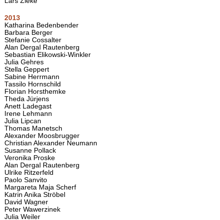
Lars Zieke
2013
Katharina Bedenbender
Barbara Berger
Stefanie Cossalter
Alan Dergal Rautenberg
Sebastian Elikowski-Winkler
Julia Gehres
Stella Geppert
Sabine Herrmann
Tassilo Hornschild
Florian Horsthemke
Theda Jürjens
Anett Ladegast
Irene Lehmann
Julia Lipcan
Thomas Manetsch
Alexander Moosbrugger
Christian Alexander Neumann
Susanne Pollack
Veronika Proske
Alan Dergal Rautenberg
Ulrike Ritzerfeld
Paolo Sanvito
Margareta Maja Scherf
Katrin Anika Ströbel
David Wagner
Peter Wawerzinek
Julia Weiler