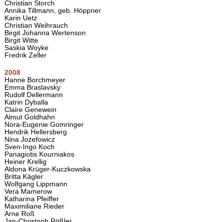
Christian Storch
Annika Tillmann, geb. Höppner
Karin Uetz
Christian Weihrauch
Birgit Johanna Wertenson
Birgit Witte
Saskia Woyke
Fredrik Zeller
2008
Hanne Borchmeyer
Emma Braslavsky
Rudolf Dellermann
Katrin Dyballa
Claire Genewein
Almut Goldhahn
Nora-Eugenie Gomringer
Hendrik Hellersberg
Nina Jozefowicz
Sven-Ingo Koch
Panagiotis Kourniakos
Heiner Krellig
Aldona Krüger-Kuczkowska
Britta Kägler
Wolfgang Lippmann
Vera Mamerow
Katharina Pfeiffer
Maximiliane Rieder
Arne Roß
Jan-Christoph Rößler