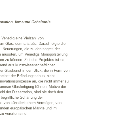
novation,
fama
und Geheimnis
 Venedig eine Vielzahl von
osem Glas, dem
cristallo
. Darauf folgte die
– Neuerungen, die zu den segreti der
den mussten, um Venedigs Monopolstellung
n zu können. Ziel des Projektes ist es,
send aus kunstwissenschaftlicher
er Glaskunst in den Blick, die in Form von
elbst der Erfindungsschutz nicht
novationsprozesse an, die nicht immer zu
uraneser Glasfertigung führten. Motive der
ld der Dissertation, sind sie doch den
begriffliche Schärfung der
xt von künstlerischem Vermögen, von
henden europäischen Märkte und im
u verorten sind.