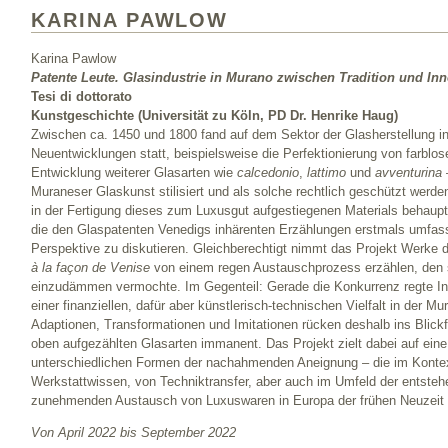
KARINA PAWLOW
Karina Pawlow
Patente Leute. Glasindustrie in Murano zwischen Tradition und In
Tesi di dottorato
Kunstgeschichte (Universität zu Köln, PD Dr. Henrike Haug)
Zwischen ca. 1450 und 1800 fand auf dem Sektor der Glasherstellung in
Neuentwicklungen statt, beispielsweise die Perfektionierung von farbl
Entwicklung weiterer Glasarten wie
calcedonio
,
lattimo
und
avventurina
Muraneser Glaskunst stilisiert und als solche rechtlich geschützt wer
in der Fertigung dieses zum Luxusgut aufgestiegenen Materials behaupte
die den Glaspatenten Venedigs inhärenten Erzählungen erstmals umfas
Perspektive zu diskutieren. Gleichberechtigt nimmt das Projekt Werke d
à la façon de Venise
von einem regen Austauschprozess erzählen, den s
einzudämmen vermochte. Im Gegenteil: Gerade die Konkurrenz regte In
einer finanziellen, dafür aber künstlerisch-technischen Vielfalt in der M
Adaptionen, Transformationen und Imitationen rücken deshalb ins Blickfe
oben aufgezählten Glasarten immanent. Das Projekt zielt dabei auf eine 
unterschiedlichen Formen der nachahmenden Aneignung – die im Konte
Werkstattwissen, von Techniktransfer, aber auch im Umfeld der entste
zunehmenden Austausch von Luxuswaren in Europa der frühen Neuzeit z
Von April 2022 bis September 2022