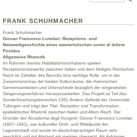
FRANK SCHUHMACHER
Frank Schuhmacher
Giovan Francesco Loredan: Rezeptions- und
Netzwerkgeschichte eines manieristischen
uomo di lettere
Postdoc
Allgemeine Rhetorik
Im Rahmen meines Habilitationsvorhabens spielen
Rezeptionsnetzwerke zwischen Italien und dem Heiligen Römischen
Reich im Zeitalter des Barocks eine wichtige Rolle, um in der
Zusammenschau der beiden Kulturräume, die rhetorischen
Gemeinsamkeiten und Unterschiede bezüglich der eingesetzten
Steigerungsverfahren herauszuarbeiten. Das Projekt ist Teil des
Sonderforschungsbereiches 1391
Andere Ästhetik
der Universität
Tübingen und trägt den Titel:
Rezeption und Transformation
epideiktischer Rhetorik zwischen Italien und Altem Reich
. Der
Gründer der
Accademia degli Incogniti
, Giovan Francesco Loredan
(1607–1661), war kultureller Dreh- und Mittelpunkt der
Lagunenstadt und wurde im deutschsprachigen Raum sehr
geschätzt und mit Abstand am meisten übersetzt. Als Anhänger