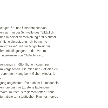
seitiges Be- und Umschreiben von
gen sich an der Schwelle des "alltäglich
nes in seiner Verschiebung erst sichtbar.
umliche Umsetzung. Ich betrachte
rmprozesse“ und der Möglichkeit der
 Rahmenbedingungen. In den von mir
dlungsweisen von Obdachlosen,
ventionen im öffentlichen Raum zur
vorgesehen. Die mit einer Vielheit sich
durch den Klang beim Gehen wieder. Ich
enz.
egung angehalten: Die sich im Luxusschein
ten, die um ihre Existenz laufenden
er vom Tourismus reglementierten Stadt.
tigmatisierten städtischen Raumes hervor.