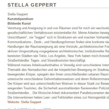
STELLA GEPPERT
Stella Geppert
Kunststipendium
Bildende Kunst
Verortung und Aneignung in und von Räumen sind für mich ein wechsel
gesellschaftlichen Verhältnissen existentieller Art. Meine Arbeiten bewe
Unsichtbaren", sie "loggen" sich in Strukturen ein und machen Vorhande
Kommunikations-, Denk-, und Handlungsformen finden eine konkrete rä
Handlungen der Raumaneignung als eine Vorstufe „architektonischer Fo
aktiven Umgestaltung vorgegebener architektonischer, institutioneller
bereisten Städten wie Tokio, Los Angeles, New York haben mich Ansie
Straßenhändler, Tages- und Strandtouristen beschäftigt.
Während meines Arbeitsaufenthaltes in Venedig sind verschiedene Inter
Thematik des Nomadischen und der körperlichen Bewegung im Stadtraum 
bewegenden Körper, spiegeln den ihnen umschließenden urbanen Raum 
untersuche verschiedene Gehverhaltensweisen und deren Rollenimman
Der Körper wird aus unterschiedlichen Motiven in dieser Stadt zur Bew
wiegenden Touristen, die Sicherheit ausstrahlenden flanierenden Polizis
Straßenhändler... Die filmische Arbeit dokumentiert Parallelszenarien d
Die Interventionen heben Leer- und Fehlstellen eines zur Homogenität s
Website: Stella Geppert