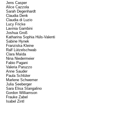
Jens Casper
Alice Cazzola
Sarah Degenhardt
Claudia Denk
Claudia di Luzio
Lucy Fricke
Lavinia Gambini
Joshua Groß
Katharina Sophia Hüls-Valenti
Sabine Hynek
Franziska Kleine
Ralf Lützelschwab
Clara Maïda
Nina Niedermeier
Fabio Pagani
Valeria Paruzzo
Anne Sauder
Paula Schlüter
Marlene Schwemer
Julia Seeberger
Sara Elisa Stangalino
Gordon Williamson
Frauke Zabel
Isabel Zintl