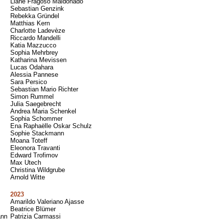
Llane Fragoso Maldonado
Sebastian Genzink
Rebekka Gründel
Matthias Kern
Charlotte Ladevèze
Riccardo Mandelli
Katia Mazzucco
Sophia Mehrbrey
Katharina Mevissen
Lucas Odahara
Alessia Pannese
Sara Persico
Sebastian Mario Richter
Simon Rummel
Julia Saegebrecht
Andrea Maria Schenkel
Sophia Schommer
Ena Raphaëlle Oskar Schulz
Sophie Stackmann
Moana Toteff
Eleonora Travanti
Edward Trofimov
Max Utech
Christina Wildgrube
Arnold Witte
2023
Amarildo Valeriano Ajasse
Beatrice Blümer
ann
Patrizia Carmassi