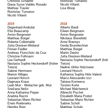
Christina Schaefer
Rostislav Tumanov
Diana Syrse Valdés Rosado
Nicolò Villanti
Mathias Traxler
Lisa Woop
Rostislav Tumanov
Nicolò Villanti
2019
2018
Degenhard Andrulat
Alberto Bardi
Ella Beaucamp
Eileen Bergmann
Armin Bergmeier
Armin Bergmeier
Matthias Bürgel
Nikolaus Bienefeld
Roberta Colbertaldo
Anne Brannys
Jutta Dresken-Weiland
Gerda Brunnlechner
Florian Fiedler
Matthias Bürgel
Andreas Flurschütz da Cruz
Martin Daske
Christine Follmann
Jutta Dresken-Weiland
Lea Gerhardt
Nastasia Sophie Heckendorff (früh
Nastasia Sophie Heckendorff (früher
Tietze)
Tietze)
Nadine Ulrike Holzmeier
Sabine Herrmann
Leonard Horsch
Marion Hilliges
Katharina Sophia Hüls-Valenti
Leonard Horsch
Marco Alessandro Izzi
Dagmara Kraus
Tatiana Korneeva
Leah Muir - Weilacher geb. Muir
Torsten Korte
Snežana Nešic
Michael Malchereck
Anna Katharina Pieper
Albrecht Pischel
Anahita Razmi
Elisabeth Maria Probst
Sebastian Mario Richter
Sebastian Mario Richter
Erwin Roebroeks
Sabine Scholl
Henrike Rost
Matthias Schulz