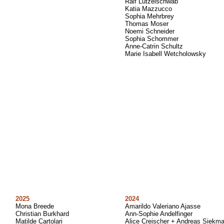
Ralf Lützelschwab
Katia Mazzucco
Sophia Mehrbrey
Thomas Moser
Noemi Schneider
Sophia Schommer
Anne-Catrin Schultz
Marie Isabell Wetcholowsky
2025
2024
Mona Breede
Amarildo Valeriano Ajasse
Christian Burkhard
Ann-Sophie Andelfinger
Matilde Cartolari
Alice Creischer + Andreas Siekm