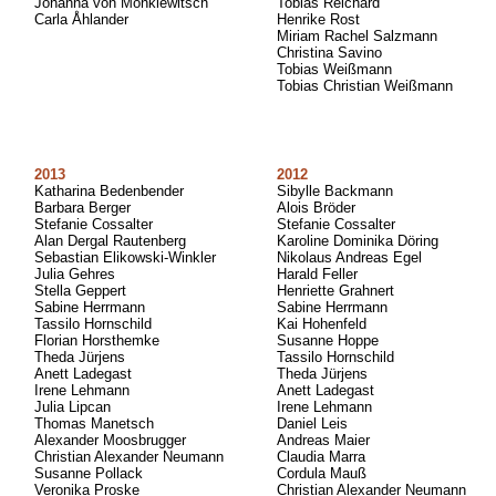
Johanna von Monkiewitsch
Tobias Reichard
Carla Åhlander
Henrike Rost
Miriam Rachel Salzmann
Christina Savino
Tobias Weißmann
Tobias Christian Weißmann
2013
2012
Katharina Bedenbender
Sibylle Backmann
Barbara Berger
Alois Bröder
Stefanie Cossalter
Stefanie Cossalter
Alan Dergal Rautenberg
Karoline Dominika Döring
Sebastian Elikowski-Winkler
Nikolaus Andreas Egel
Julia Gehres
Harald Feller
Stella Geppert
Henriette Grahnert
Sabine Herrmann
Sabine Herrmann
Tassilo Hornschild
Kai Hohenfeld
Florian Horsthemke
Susanne Hoppe
Theda Jürjens
Tassilo Hornschild
Anett Ladegast
Theda Jürjens
Irene Lehmann
Anett Ladegast
Julia Lipcan
Irene Lehmann
Thomas Manetsch
Daniel Leis
Alexander Moosbrugger
Andreas Maier
Christian Alexander Neumann
Claudia Marra
Susanne Pollack
Cordula Mauß
Veronika Proske
Christian Alexander Neumann