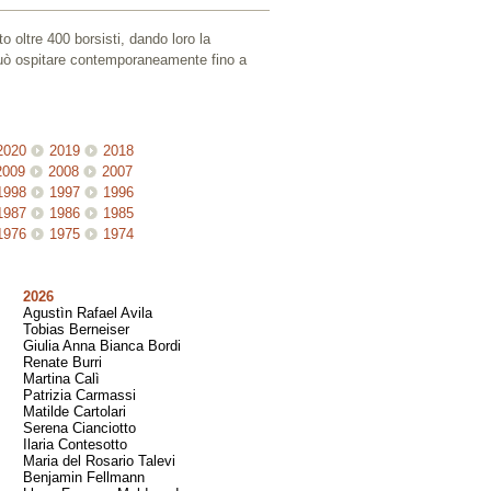
o oltre 400 borsisti, dando loro la
 può ospitare contemporaneamente fino a
2020
2019
2018
2009
2008
2007
1998
1997
1996
1987
1986
1985
1976
1975
1974
2026
Agustìn Rafael Avila
Tobias Berneiser
Giulia Anna Bianca Bordi
Renate Burri
Martina Calì
Patrizia Carmassi
Matilde Cartolari
Serena Cianciotto
Ilaria Contesotto
Maria del Rosario Talevi
Benjamin Fellmann