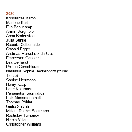
2020
Konstanze Baron
Marlene Bart
Ella Beaucamp
Armin Bergmeier
Anna Bodenstedt
Julia Bührle
Roberta Colbertaldo
Oswald Egger
Andreas Flurschütz da Cruz
Francesco Gangemi
Lea Gerhardt
Philipp Gerschlauer
Nastasia Sophie Heckendorff (früher
Tietze)
Sabine Herrmann
Henry Kaap
Lotte Kosthorst
Panagiotis Kourniakos
Falk Messerschmidt
Thomas Pöhler
Giulio Salvati
Miriam Rachel Salzmann
Rostislav Tumanov
Nicolò Villanti
Christopher Williams