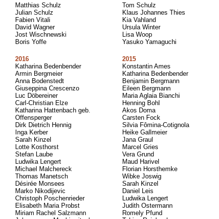
Matthias Schulz
Tom Schulz
Julian Schulz
Klaus Johannes Thies
Fabien Vitali
Kia Vahland
David Wagner
Ursula Winter
Jost Wischnewski
Lisa Woop
Boris Yoffe
Yasuko Yamaguchi
2016
2015
Katharina Bedenbender
Konstantin Ames
Armin Bergmeier
Katharina Bedenbender
Anna Bodenstedt
Benjamin Bergmann
Giuseppina Crescenzo
Eileen Bergmann
Luc Döbereiner
Maria Aglaia Bianchi
Carl-Christian Elze
Henning Bohl
Katharina Hattenbach geb.
Akos Doma
Offensperger
Carsten Fock
Dirk Dietrich Hennig
Silvia Fômina-Cotignola
Inga Kerber
Heike Gallmeier
Sarah Kinzel
Jana Graul
Lotte Kosthorst
Marcel Gries
Stefan Laube
Vera Grund
Ludwika Lengert
Maud Harivel
Michael Malchereck
Florian Horsthemke
Thomas Manetsch
Wibke Joswig
Désirée Monsees
Sarah Kinzel
Marko Nikodijevic
Daniel Leis
Christoph Poschenrieder
Ludwika Lengert
Elisabeth Maria Probst
Judith Ostermann
Miriam Rachel Salzmann
Romely Pfund