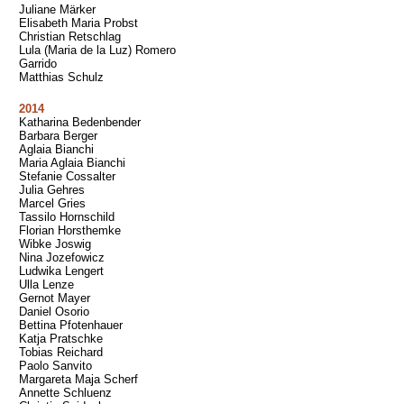
Juliane Märker
Elisabeth Maria Probst
Christian Retschlag
Lula (Maria de la Luz) Romero
Garrido
Matthias Schulz
2014
Katharina Bedenbender
Barbara Berger
Aglaia Bianchi
Maria Aglaia Bianchi
Stefanie Cossalter
Julia Gehres
Marcel Gries
Tassilo Hornschild
Florian Horsthemke
Wibke Joswig
Nina Jozefowicz
Ludwika Lengert
Ulla Lenze
Gernot Mayer
Daniel Osorio
Bettina Pfotenhauer
Katja Pratschke
Tobias Reichard
Paolo Sanvito
Margareta Maja Scherf
Annette Schluenz