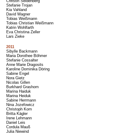
Christin Seidenberg
Stefanie Trojan
Kia Vahland
David Wagner
Tobias Weißmann
Tobias Christian Weißmann
Katrin Wohlfarth
Eva Christina Zeller
Lars Zieke
2011
Sibylle Backmann
Maria Dorothee Böhmer
Stefanie Cossalter
Anne Marie Dragosits
Karoline Dominika Döring
Sabine Engel
Nora Gietz
Nicolas Gillen
Burkhard Grashorn
Marina Haiduk
Marina Heiduk
Sabine Herrmann
Nina Jozefowicz
Christoph Korn
Britta Kägler
Irene Lehmann
Daniel Leis
Cordula Mauß
Julia Niewind