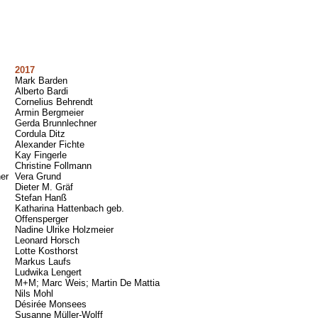
2017
Mark Barden
Alberto Bardi
Cornelius Behrendt
Armin Bergmeier
Gerda Brunnlechner
Cordula Ditz
Alexander Fichte
Kay Fingerle
Christine Follmann
er
Vera Grund
Dieter M. Gräf
Stefan Hanß
Katharina Hattenbach geb.
Offensperger
Nadine Ulrike Holzmeier
Leonard Horsch
Lotte Kosthorst
Markus Laufs
Ludwika Lengert
M+M; Marc Weis; Martin De Mattia
Nils Mohl
Désirée Monsees
Susanne Müller-Wolff