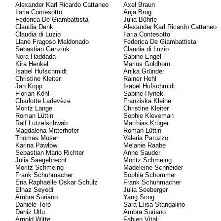
Alexander Karl Ricardo Cattaneo
Axel Braun
Ilaria Contesotto
Anja Brug
Federica De Giambattista
Julia Bührle
Claudia Denk
Alexander Karl Ricardo Cattaneo
Claudia di Luzio
Ilaria Contesotto
Llane Fragoso Maldonado
Federica De Giambattista
Sebastian Genzink
Claudia di Luzio
Nora Haddada
Sabine Engel
Kira Henkel
Marius Goldhorn
Isabel Hufschmidt
Anika Gründer
Christine Kleiter
Rainer Hehl
Jan Kopp
Isabel Hufschmidt
Florian Köhl
Sabine Hynek
Charlotte Ladevèze
Franziska Kleine
Moritz Lange
Christine Kleiter
Roman Lüttin
Sophie Kleveman
Ralf Lützelschwab
Matthias Krüger
Magdalena Mitterhofer
Roman Lüttin
Thomas Moser
Valeria Paruzzo
Karina Pawlow
Melanie Raabe
Sebastian Mario Richter
Anne Sauder
Julia Saegebrecht
Moritz Schmeing
Moritz Schmeing
Madeleine Schneider
Frank Schuhmacher
Sophia Schommer
Ena Raphaëlle Oskar Schulz
Frank Schuhmacher
Elnaz Seyedi
Julia Seeberger
Ambra Suriano
Yang Song
Daniele Toro
Sara Elisa Stangalino
Deniz Utlu
Ambra Suriano
Arnold Witte
Fabien Vitali