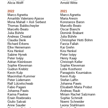
Alicia Wolff
Arnold Witte
2022
2021
Marco Agnetta
Marco Agnetta
Amarildo Valeriano Ajasse
Maria Aresin
Mona Mahall + Asli Serbest
Konstanze Baron
Thomas Baldischwyler
Marcello Beato
Marcello Beato
Oscar Bianchi
Julia Bührle
Dominik Brabant
Andreas Chwatal
Julia Bührle
Claudia Denk
Christopher Hotti Böhm
Richard Erkens
Farzia Fallah
Elke Heinemann
Kai Grehn
Kira Henkel
Kira Henkel
Sabine Hynek
Peter Isépy
Peter Isépy
Henry Kaap
Adrian Kleinlosen
Christoph Keller
Sophie Kleveman
Sophie Kleveman
Gudrun Krebitz
Lotte Kosthorst
Kevin Kulp
Panagiotis Kourniakos
Maximilian Kummer
Kevin Kulp
Peter Lüdemann
Stefan Laffin
Ralf Lützelschwab
Johanna Pawis
Fabio Pagani
Elisabeth Maria Probst
Johanna Pawis
Andreas Raub
Karina Pawlow
Miriam Rachel Salzmann
Erwin Roebroeks
Sophie Schmidt
Giulio Salvati
Noemi Schneider
Anne Sauder
Leona Stahlmann