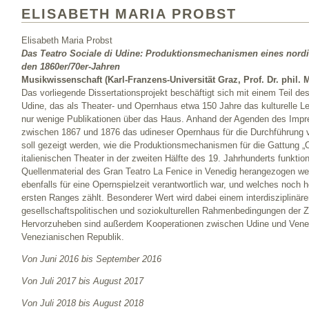
ELISABETH MARIA PROBST
Elisabeth Maria Probst
Das Teatro Sociale di Udine: Produktionsmechanismen eines nordi
den 1860er/70er-Jahren
Musikwissenschaft (Karl-Franzens-Universität Graz, Prof. Dr. phil. 
Das vorliegende Dissertationsprojekt beschäftigt sich mit einem Teil de
Udine, das als Theater- und Opernhaus etwa 150 Jahre das kulturelle Le
nur wenige Publikationen über das Haus. Anhand der Agenden des Impre
zwischen 1867 und 1876 das udineser Opernhaus für die Durchführung 
soll gezeigt werden, wie die Produktionsmechanismen für die Gattung „
italienischen Theater in der zweiten Hälfte des 19. Jahrhunderts funktion
Quellenmaterial des Gran Teatro La Fenice in Venedig herangezogen we
ebenfalls für eine Opernspielzeit verantwortlich war, und welches noc
ersten Ranges zählt. Besonderer Wert wird dabei einem interdisziplinä
gesellschaftspolitischen und soziokulturellen Rahmenbedingungen der Z
Hervorzuheben sind außerdem Kooperationen zwischen Udine und Vened
Venezianischen Republik.
Von Juni 2016 bis September 2016
Von Juli 2017 bis August 2017
Von Juli 2018 bis August 2018