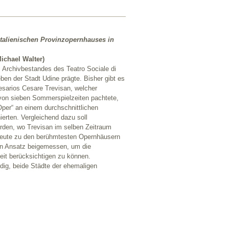
talienischen Provinzopernhauses in
Michael Walter)
s Archivbestandes des Teatro Sociale di
ben der Stadt Udine prägte. Bisher gibt es
sarios Cesare Trevisan, welcher
von sieben Sommerspielzeiten pachtete,
Oper“ an einem durchschnittlichen
ierten. Vergleichend dazu soll
rden, wo Trevisan im selben Zeitraum
h heute zu den berühmtesten Opernhäusern
ren Ansatz beigemessen, um die
eit berücksichtigen zu können.
ig, beide Städte der ehemaligen