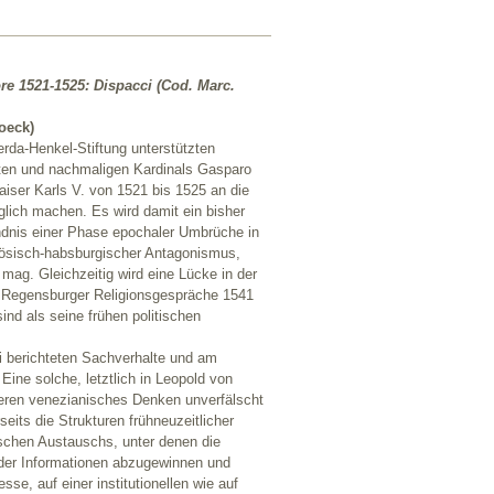
re 1521-1525: Dispacci (Cod. Marc.
oeck)
da-Henkel-Stiftung unterstützten
dten und nachmaligen Kardinals Gasparo
aiser Karls V. von 1521 bis 1525 an die
glich machen. Es wird damit ein bisher
dnis einer Phase epochaler Umbrüche in
zösisch-habsburgischer Antagonismus,
mag. Gleichzeitig wird eine Lücke in der
er Regensburger Religionsgespräche 1541
nd als seine frühen politischen
i berichteten Sachverhalte und am
Eine solche, letztlich in Leopold von
ieren venezianisches Denken unverfälscht
eits die Strukturen frühneuzeitlicher
ischen Austauschs, unter denen die
ander Informationen abzugewinnen und
sse, auf einer institutionellen wie auf