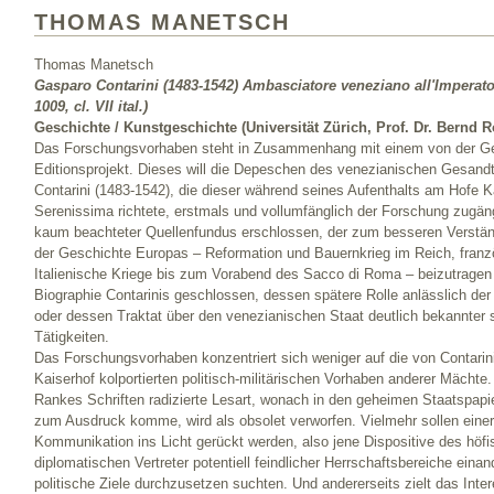
THOMAS MANETSCH
Thomas Manetsch
Gasparo Contarini (1483-1542) Ambasciatore veneziano all'Imperato
1009, cl. VII ital.)
Geschichte / Kunstgeschichte (Universität Zürich, Prof. Dr. Bernd R
Das Forschungsvorhaben steht in Zusammenhang mit einem von der Ger
Editionsprojekt. Dieses will die Depeschen des venezianischen Gesan
Contarini (1483-1542), die dieser während seines Aufenthalts am Hofe K
Serenissima richtete, erstmals und vollumfänglich der Forschung zugän
kaum beachteter Quellenfundus erschlossen, der zum besseren Verstän
der Geschichte Europas – Reformation und Bauernkrieg im Reich, fran
Italienische Kriege bis zum Vorabend des Sacco di Roma – beizutragen 
Biographie Contarinis geschlossen, dessen spätere Rolle anlässlich d
oder dessen Traktat über den venezianischen Staat deutlich bekannter si
Tätigkeiten.
Das Forschungsvorhaben konzentriert sich weniger auf die von Contarin
Kaiserhof kolportierten politisch-militärischen Vorhaben anderer Mächte. 
Rankes Schriften radizierte Lesart, wonach in den geheimen Staatspap
zum Ausdruck komme, wird als obsolet verworfen. Vielmehr sollen einers
Kommunikation ins Licht gerückt werden, also jene Dispositive des höf
diplomatischen Vertreter potentiell feindlicher Herrschaftsbereiche ein
politische Ziele durchzusetzen suchten. Und andererseits zielt das Intere