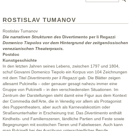
ROSTISLAV TUMANOV
Rostislav Tumanov
Die narrativen Strukturen des
Divertimento per li Regazzi
Domenico Tiepolos vor dem Hintergrund der zeitgenössischen
venezianischen Theaterpraxis.
Postdoc
Kunstgeschichte
In den letzten Jahren seines Lebens, zwischen 1797 und 1804,
schuf Giovanni Domenico Tiepolo ein Korpus von 104 Zeichnungen
mit dem Titel
Divertimento per li Regazzi
gab. Die Blätter zeigen
allesamt Pulcinella – oder genauer gesagt nahezu immer eine
Gruppe von Pulcinelli – in den verschiedensten Situationen. Im
Zentrum der Darstellungen steht damit eine Figur aus dem Kontext
der Commedia dell’Arte, die in Venedig vor allem als Protagonist
des Puppentheaters, aber auch als Karnevalskostüm oder
Straßenunterhalter in Erscheinung trat. Das
Divertimento
enthält
Kindheits- und Familienszenen, ländliche Partien und Feste sowie
Begegnungen mit exotischen Tieren und Fabelwesen. Auch kann
man Pulcinelli bei der Ausübung unterschiedlicher Berufe