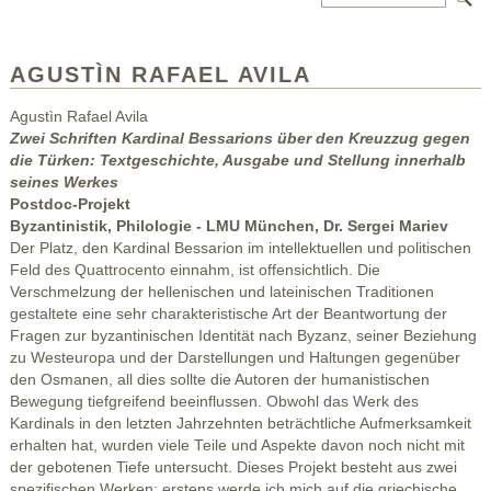
AGUSTÌN RAFAEL AVILA
Agustìn Rafael Avila
Zwei Schriften Kardinal Bessarions über den Kreuzzug gegen
die Türken: Textgeschichte, Ausgabe und Stellung innerhalb
seines Werkes
Postdoc-Projekt
Byzantinistik, Philologie - LMU München, Dr. Sergei Mariev
Der Platz, den Kardinal Bessarion im intellektuellen und politischen
Feld des Quattrocento einnahm, ist offensichtlich. Die
Verschmelzung der hellenischen und lateinischen Traditionen
gestaltete eine sehr charakteristische Art der Beantwortung der
Fragen zur byzantinischen Identität nach Byzanz, seiner Beziehung
zu Westeuropa und der Darstellungen und Haltungen gegenüber
den Osmanen, all dies sollte die Autoren der humanistischen
Bewegung tiefgreifend beeinflussen. Obwohl das Werk des
Kardinals in den letzten Jahrzehnten beträchtliche Aufmerksamkeit
erhalten hat, wurden viele Teile und Aspekte davon noch nicht mit
der gebotenen Tiefe untersucht. Dieses Projekt besteht aus zwei
spezifischen Werken: erstens werde ich mich auf die griechische