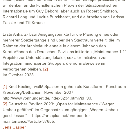
wir denken an die künstlerischen Praxen der Situationistischen
Internationale um Guy Debord, aber auch an Robert Smithson,
Richard Long und Lucius Burckhardt, und die Arbeiten von Larissa
Fassler und Till Krause.
Erste Anhalts- bzw. Ausgangspunkte für die Planung eines oder
mehrerer Spaziergänge sind über den Stadtraum verteilt, die im
Rahmen der Architekturbiennale in diesem Jahr von den
Kurator*innen des Deutschen Pavillons initiierten „Maintenance 1:1“
Projekte zur Unterstützung lokaler, sozialer Initiativen zur
Integration minorisierter Gruppen, die normalerweise im
Verborgenen bleiben.
[2]
Im Oktober 2023
[1]
Knut Ebeling: walk! Spazieren gehen als Kunstform - Kunstraum
Kreuzberg/Bethanien, November 2007,
http://www.vonhundert.de/index3234.html?id=90.
[2]
Deutscher Pavillon 2023: „Open for Maintenance / Wegen
Umbau geöffnet“ im Gegensatz zum gängigen „Wegen Umbau
geschlossen“… https://archplus.net/en/open-for-
maintenance/#article-37655.
Jens Casper