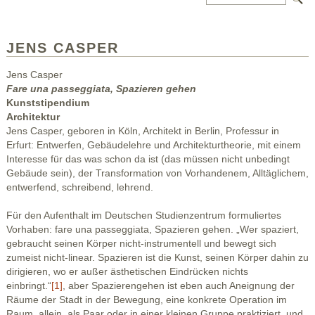
JENS CASPER
Jens Casper
Fare una passeggiata, Spazieren gehen
Kunststipendium
Architektur
Jens Casper, geboren in Köln, Architekt in Berlin, Professur in
Erfurt: Entwerfen, Gebäudelehre und Architekturtheorie, mit einem
Interesse für das was schon da ist (das müssen nicht unbedingt
Gebäude sein), der Transformation von Vorhandenem, Alltäglichem,
entwerfend, schreibend, lehrend.
Für den Aufenthalt im Deutschen Studienzentrum formuliertes
Vorhaben: fare una passeggiata, Spazieren gehen. „Wer spaziert,
gebraucht seinen Körper nicht-instrumentell und bewegt sich
zumeist nicht-linear. Spazieren ist die Kunst, seinen Körper dahin zu
dirigieren, wo er außer ästhetischen Eindrücken nichts
einbringt.“
[1]
, aber Spazierengehen ist eben auch Aneignung der
Räume der Stadt in der Bewegung, eine konkrete Operation im
Raum, allein, als Paar oder in einer kleinen Gruppe praktiziert, und