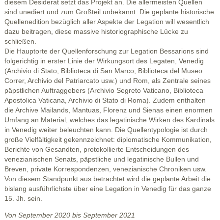
diesem Desiderat setzt das Projekt an. Die allermeisten Quellen
sind unediert und zum Großteil unbekannt. Die geplante historische
Quellenedition bezüglich aller Aspekte der Legation will wesentlich
dazu beitragen, diese massive historiographische Lücke zu
schließen.
Die Hauptorte der Quellenforschung zur Legation Bessarions sind
folgerichtig in erster Linie der Wirkungsort des Legaten, Venedig
(Archivio di Stato, Biblioteca di San Marco, Biblioteca del Museo
Correr, Archivio del Patriarcato usw.) und Rom, als Zentrale seines
päpstlichen Auftraggebers (Archivio Segreto Vaticano, Biblioteca
Apostolica Vaticana, Archivio di Stato di Roma). Zudem enthalten
die Archive Mailands, Mantuas, Florenz und Sienas einen enormen
Umfang an Material, welches das legatinische Wirken des Kardinals
in Venedig weiter beleuchten kann. Die Quellentypologie ist durch
große Vielfältigkeit gekennzeichnet: diplomatische Kommunikation,
Berichte von Gesandten, protokollierte Entscheidungen des
venezianischen Senats, päpstliche und legatinische Bullen und
Breven, private Korrespondenzen, venezianische Chroniken usw.
Von diesem Standpunkt aus betrachtet wird die geplante Arbeit die
bislang ausführlichste über eine Legation in Venedig für das ganze
15. Jh. sein.
Von September 2020 bis September 2021