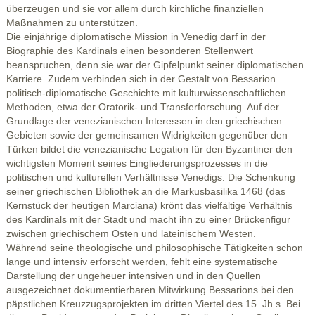
überzeugen und sie vor allem durch kirchliche finanziellen
Maßnahmen zu unterstützen.
Die einjährige diplomatische Mission in Venedig darf in der
Biographie des Kardinals einen besonderen Stellenwert
beanspruchen, denn sie war der Gipfelpunkt seiner diplomatischen
Karriere. Zudem verbinden sich in der Gestalt von Bessarion
politisch-diplomatische Geschichte mit kulturwissenschaftlichen
Methoden, etwa der Oratorik- und Transferforschung. Auf der
Grundlage der venezianischen Interessen in den griechischen
Gebieten sowie der gemeinsamen Widrigkeiten gegenüber den
Türken bildet die venezianische Legation für den Byzantiner den
wichtigsten Moment seines Eingliederungsprozesses in die
politischen und kulturellen Verhältnisse Venedigs. Die Schenkung
seiner griechischen Bibliothek an die Markusbasilika 1468 (das
Kernstück der heutigen Marciana) krönt das vielfältige Verhältnis
des Kardinals mit der Stadt und macht ihn zu einer Brückenfigur
zwischen griechischem Osten und lateinischem Westen.
Während seine theologische und philosophische Tätigkeiten schon
lange und intensiv erforscht werden, fehlt eine systematische
Darstellung der ungeheuer intensiven und in den Quellen
ausgezeichnet dokumentierbaren Mitwirkung Bessarions bei den
päpstlichen Kreuzzugsprojekten im dritten Viertel des 15. Jh.s. Bei