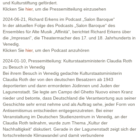
und Kulturstiftung gefördert.
Klicken Sie
hier
, um die Pressemitteilung einzusehen
2024-06-21, Richard Erkens im Podcast „Salon Baroque“
In der aktuellen Folge des Podcasts „Salon Baroque“ des
Ensembles für Alte Musik „Affinità“, berichtet Richard Erkens über
die „Impresari“, die Theatermacher des 17. und 18. Jahrhunderts in
Venedig.
Klicken Sie
hier
, um den Podcast anzuhören
2024-01-10, Pressemitteilung: Kulturstaatsministerin Claudia Roth
zu Besuch in Venedig
Bei ihrem Besuch in Venedig gedachte Kulturstaatsministerin
Claudia Roth der von den deutschen Besatzern ab 1943
deportierten und dann ermordeten Jüdinnen und Juden der
Lagunenstadt. Sie legte am Campo del Ghetto Nuovo einen Kranz
nieder und betonte, dass Deutschland die Verantwortung aus seiner
Geschichte sehr ernst nehme und als Auftrag sehe, jeder Form von
Antisemitismus entschieden entgegenzutreten. Bei einer
Veranstaltung im Deutschen Studienzentrum in Venedig, an der
Claudia Roth teilnahm, wurde zum Thema „Kultur der
Nachhaltigkeit“ diskutiert. Gerade in der Lagunenstadt zeigt sich der
fortschreitende Klimawandel und damit verbundene