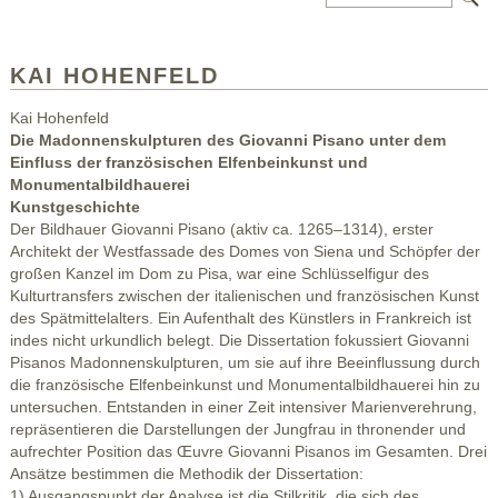
KAI HOHENFELD
Kai Hohenfeld
Die Madonnenskulpturen des Giovanni Pisano unter dem
Einfluss der französischen Elfenbeinkunst und
Monumentalbildhauerei
Kunstgeschichte
Der Bildhauer Giovanni Pisano (aktiv ca. 1265–1314), erster
Architekt der Westfassade des Domes von Siena und Schöpfer der
großen Kanzel im Dom zu Pisa, war eine Schlüsselfigur des
Kulturtransfers zwischen der italienischen und französischen Kunst
des Spätmittelalters. Ein Aufenthalt des Künstlers in Frankreich ist
indes nicht urkundlich belegt. Die Dissertation fokussiert Giovanni
Pisanos Madonnenskulpturen, um sie auf ihre Beeinflussung durch
die französische Elfenbeinkunst und Monumentalbildhauerei hin zu
untersuchen. Entstanden in einer Zeit intensiver Marienverehrung,
repräsentieren die Darstellungen der Jungfrau in thronender und
aufrechter Position das Œuvre Giovanni Pisanos im Gesamten. Drei
Ansätze bestimmen die Methodik der Dissertation:
1) Ausgangspunkt der Analyse ist die Stilkritik, die sich des