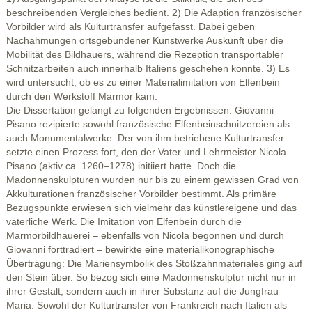
beschreibenden Vergleiches bedient. 2) Die Adaption französischer
Vorbilder wird als Kulturtransfer aufgefasst. Dabei geben
Nachahmungen ortsgebundener Kunstwerke Auskunft über die
Mobilität des Bildhauers, während die Rezeption transportabler
Schnitzarbeiten auch innerhalb Italiens geschehen konnte. 3) Es
wird untersucht, ob es zu einer Materialimitation von Elfenbein
durch den Werkstoff Marmor kam.
Die Dissertation gelangt zu folgenden Ergebnissen: Giovanni
Pisano rezipierte sowohl französische Elfenbeinschnitzereien als
auch Monumentalwerke. Der von ihm betriebene Kulturtransfer
setzte einen Prozess fort, den der Vater und Lehrmeister Nicola
Pisano (aktiv ca. 1260–1278) initiiert hatte. Doch die
Madonnenskulpturen wurden nur bis zu einem gewissen Grad von
Akkulturationen französischer Vorbilder bestimmt. Als primäre
Bezugspunkte erwiesen sich vielmehr das künstlereigene und das
väterliche Werk. Die Imitation von Elfenbein durch die
Marmorbildhauerei – ebenfalls von Nicola begonnen und durch
Giovanni forttradiert – bewirkte eine materialikonographische
Übertragung: Die Mariensymbolik des Stoßzahnmateriales ging auf
den Stein über. So bezog sich eine Madonnenskulptur nicht nur in
ihrer Gestalt, sondern auch in ihrer Substanz auf die Jungfrau
Maria. Sowohl der Kulturtransfer von Frankreich nach Italien als