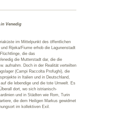
 in Venedig
iaküste im Mittelpunkt des öffentlichen
en und Rijeka/Fiume erhob die Lagunenstadt
lüchtlinge, die das
enedig die Mutterstadt dar, die die
. aufnahm. Doch in der Realität verteilten
ingslager (Campi Raccolta Profughi), die
sprojekte in Italien und in Deutschland,
 auf die lebendige und die tote Umwelt. Es
erall dort, wo sich istrianisch-
Sardinien und in Städten wie Rom, Turin
rtiere, die dem Heiligen Markus gewidmet
ngsort im kollektiven Exil.