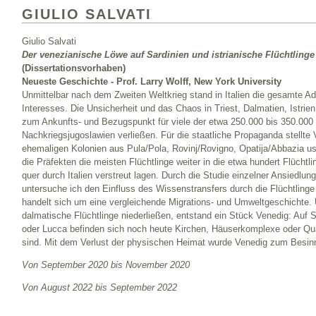
GIULIO SALVATI
Giulio Salvati
Der venezianische Löwe auf Sardinien und istrianische Flüchtlinge
(Dissertationsvorhaben)
Neueste Geschichte - Prof. Larry Wolff, New York University
Unmittelbar nach dem Zweiten Weltkrieg stand in Italien die gesamte Adr
Interesses. Die Unsicherheit und das Chaos in Triest, Dalmatien, Istri
zum Ankunfts- und Bezugspunkt für viele der etwa 250.000 bis 350.000 F
Nachkriegsjugoslawien verließen. Für die staatliche Propaganda stellte V
ehemaligen Kolonien aus Pula/Pola, Rovinj/Rovigno, Opatija/Abbazia usw
die Präfekten die meisten Flüchtlinge weiter in die etwa hundert Flüchtl
quer durch Italien verstreut lagen. Durch die Studie einzelner Ansiedlung
untersuche ich den Einfluss des Wissenstransfers durch die Flüchtlinge
handelt sich um eine vergleichende Migrations- und Umweltgeschichte. Üb
dalmatische Flüchtlinge niederließen, entstand ein Stück Venedig: Auf 
oder Lucca befinden sich noch heute Kirchen, Häuserkomplexe oder Qua
sind. Mit dem Verlust der physischen Heimat wurde Venedig zum Besinnu
Von September 2020 bis November 2020
Von August 2022 bis September 2022