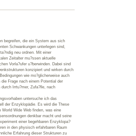
n begreifen, die ein System aus sich
renten Schwankungen unterlegen sind,
ta?ndig neu ordnen. Mit einer
talen Zeitalter mu?ssen aktuelle
chen Vorla?ufer u?berwinden. Dabei sind
Denkstrukturen konzipiert und wirken durch
n Bedingungen wie mo?glicherweise auch
ch die Frage nach einem Potential der
durch Irrtu?mer, Zufa?lle, nach
hungsvorhaben untersuche ich das
ll der Enzyklopädie. Es wird die These
im World Wide Web finden, was eine
ssensordnungen denkbar macht und seine
sexperiment einer begehbaren Enzyklopa?
turen in den physisch erfahrbaren Raum
nliche Erfahrung dieser Strukturen zu