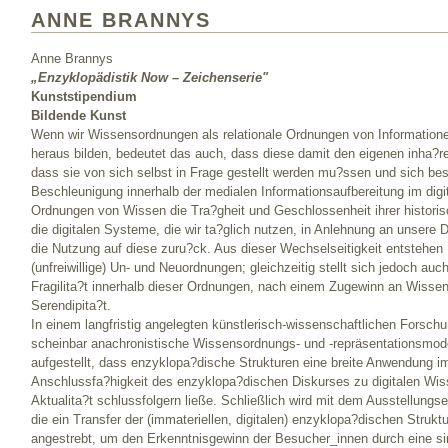
ANNE BRANNYS
Anne Brannys
„Enzyklopädistik Now – Zeichenserie"
Kunststipendium
Bildende Kunst
Wenn wir Wissensordnungen als relationale Ordnungen von Informatione
heraus bilden, bedeutet das auch, dass diese damit den eigenen inha?
dass sie von sich selbst in Frage gestellt werden mu?ssen und sich bes
Beschleunigung innerhalb der medialen Informationsaufbereitung im digi
Ordnungen von Wissen die Tra?gheit und Geschlossenheit ihrer historis
die digitalen Systeme, die wir ta?glich nutzen, in Anlehnung an unsere 
die Nutzung auf diese zuru?ck. Aus dieser Wechselseitigkeit entstehe
(unfreiwillige) Un- und Neuordnungen; gleichzeitig stellt sich jedoch au
Fragilita?t innerhalb dieser Ordnungen, nach einem Zugewinn an Wissen 
Serendipita?t.
In einem langfristig angelegten künstlerisch-wissenschaftlichen Forsc
scheinbar anachronistische Wissensordnungs- und -repräsentationsmode
aufgestellt, dass enzyklopa?dische Strukturen eine breite Anwendung 
Anschlussfa?higkeit des enzyklopa?dischen Diskurses zu digitalen Wi
Aktualita?t schlussfolgern ließe. Schließlich wird mit dem Ausstellung
die ein Transfer der (immateriellen, digitalen) enzyklopa?dischen Struk
angestrebt, um den Erkenntnisgewinn der Besucher_innen durch eine sin