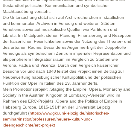
Bestandteil politischer Kommunikation und symbolischer
Machtausübung versteht.
Die Untersuchung stützt sich auf Archivrecherchen in staatlichen
und kommunalen Archiven in Venedig und weiteren Städten
Venetiens sowie auf musikalische Quellen wie Partituren und
Libretti. Im Mittelpunkt stehen Planung, Finanzierung und Rezeption
der kaiserlichen Feierlichkeiten sowie die Nutzung des Theater- und
des urbanen Raums. Besonderes Augenmerk gilt der Doppelrolle
Venedigs als symbolischem Zentrum imperialer Repräsentation und
als peripherem Integrationsraum im Vergleich zu Städten wie
Verona, Padua und Vicenza. Durch den Vergleich kaiserlicher
Besuche vor und nach 1848 leistet das Projekt einen Beitrag zur
Neubewertung habsburgischer Kulturpolitik und der politischen
Funktion der Oper im Italien des 19. Jahrhunderts.
Mein Promotionsprojekt „Staging the Empire. Opera, Monarchy and
Society in the Austrian Kingdom of Lombardy–Venetia“ wird im
Rahmen des ERC-Projekts „Opera and the Politics of Empire in
Habsburg Europe, 1815-1914“ an der Universität Leipzig
durchgeführt (
https://www.gkr.uni-leipzig.de/historisches-
seminar/institut/professuren/neuere-kultur-und-
ideengeschichte/erc-projekt