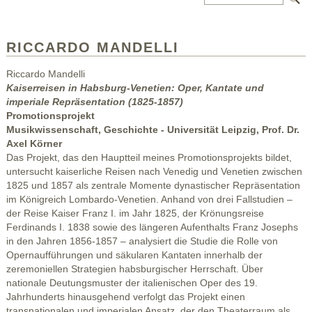
RICCARDO MANDELLI
Riccardo Mandelli
Kaiserreisen in Habsburg-Venetien: Oper, Kantate und
imperiale Repräsentation (1825-1857)
Promotionsprojekt
Musikwissenschaft, Geschichte - Universität Leipzig, Prof. Dr.
Axel Körner
Das Projekt, das den Hauptteil meines Promotionsprojekts bildet,
untersucht kaiserliche Reisen nach Venedig und Venetien zwischen
1825 und 1857 als zentrale Momente dynastischer Repräsentation
im Königreich Lombardo-Venetien. Anhand von drei Fallstudien –
der Reise Kaiser Franz I. im Jahr 1825, der Krönungsreise
Ferdinands I. 1838 sowie des längeren Aufenthalts Franz Josephs
in den Jahren 1856-1857 – analysiert die Studie die Rolle von
Opernaufführungen und säkularen Kantaten innerhalb der
zeremoniellen Strategien habsburgischer Herrschaft. Über
nationale Deutungsmuster der italienischen Oper des 19.
Jahrhunderts hinausgehend verfolgt das Projekt einen
transnationalen und imperialen Ansatz, der den Theaterraum als