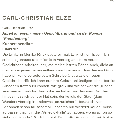
CARL-CHRISTIAN ELZE
Carl-Christian Elze
Arbeit an einem neuen Gedichtband und an der Novelle
"Freudenberg"
Kunststipendium
Literatur
Die Lyrikerin Monika Rinck sagte einmal: Lyrik ist non-fiction. Ich
sehe es genauso und möchte in Venedig an einem neuen
Gedichtband arbeiten, der, wie meine letzten Bände auch, dicht an
meinem eigenen Leben entlang geschrieben ist. Aus diesem Grund
habe ich keine vorgefertigten Schreibpläne, was die neuen
Gedichte betrifft, ich kann nur ihre Geburt ankündigen, ohne bereits
Aussagen treffen zu können, wie groß und wie schwer die „Kinder“
sein werden, welche Haarfarbe sie haben werden usw. Darüber
hinaus muss ich auf der Hut sein, denke ich, der Stadt (dem
Wunder) Venedig irgendetwas „anzudichten“, berauscht von
Schönheit schon tausendmal Gesagtes nur wiederzukäuen, muss
aufpassen, nicht in die „Venedig-Falle“ zu tappen, wo es schon so
viele „touristische“ Gedichte gibt. Die große Frage ist für mich: Wie