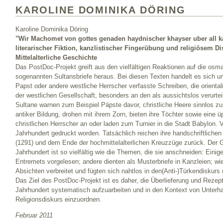
KAROLINE DOMINIKA DÖRING
Karoline Dominika Döring
"Wir Machomet von gottes genaden haydnischer khayser uber all kay
literarischer Fiktion, kanzlistischer Fingerübung und religiösem Di
Mittelalterliche Geschichte
Das PostDoc-Projekt greift aus den vielfältigen Reaktionen auf die osm
sogenannten Sultansbriefe heraus. Bei diesen Texten handelt es sich u
Papst oder andere westliche Herrscher verfasste Schreiben, die oriental
der westlichen Gesellschaft, besonders an den als aussichtslos verurte
Sultane warnen zum Beispiel Päpste davor, christliche Heere sinnlos zu 
antiker Bildung, drohen mit ihrem Zorn, bieten ihre Töchter sowie eine ü
christlichen Herrscher an oder laden zum Turnier in die Stadt Babylon. V
Jahrhundert gedruckt worden. Tatsächlich reichen ihre handschriftliche
(1291) und dem Ende der hochmittelalterlichen Kreuzzüge zurück. Der 
Jahrhundert ist so vielfältig wie die Themen, die sie anschneiden: Einige
Entremets vorgelesen; andere dienten als Musterbriefe in Kanzleien; w
Absichten verbreitet und fügten sich nahtlos in den(Anti-)Türkendiskurs 
Das Ziel des PostDoc-Projekt ist es daher, die Überlieferung und Rezept
Jahrhundert systematisch aufzuarbeiten und in den Kontext von Unterhal
Religionsdiskurs einzuordnen.
Februar 2011