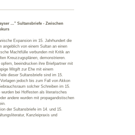
ser ..." Sultansbriefe - Zwischen
skurs
anische Expansion im 15. Jahrhundert die
m angeblich von einem Sultan an einen
ische Machtfülle verbunden mit Kritik an
ilten Kreuzzugsplänen, demonstrieren.
opfern, beeindrucken ihre Briefpartner mit
ppige Mitgift zur Ehe mit einem
iele dieser Sultansbriefe sind im 15.
n Vorlagen jedoch bis zum Fall von Akkon
Gebrauchsraum solcher Schreiben im 15.
 wurden bei Hoffesten als literarisches
ieder andere wurden mit propagandistischen
ein.
ion der Sultansbriefe im 14. und 15.
tungsliteratur, Kanzleipraxis und