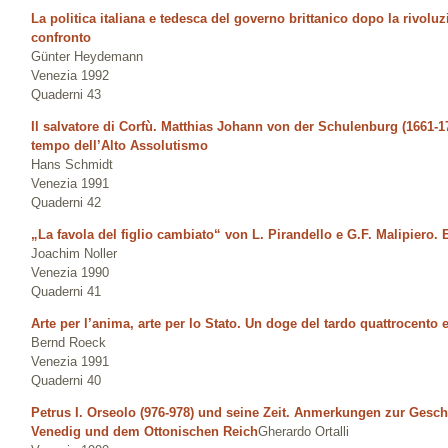
La politica italiana e tedesca del governo brittanico dopo la rivoluz
confronto
Günter Heydemann
Venezia 1992
Quaderni 43
Il salvatore di Corfù. Matthias Johann von der Schulenburg (1661-17
tempo dell’Alto Assolutismo
Hans Schmidt
Venezia 1991
Quaderni 42
„La favola del figlio cambiato“ von L. Pirandello e G.F. Malipiero. 
Joachim Noller
Venezia 1990
Quaderni 41
Arte per l’anima, arte per lo Stato. Un doge del tardo quattrocento 
Bernd Roeck
Venezia 1991
Quaderni 40
Petrus I. Orseolo (976-978) und seine Zeit. Anmerkungen zur Gesc
Venedig und dem Ottonischen Reich
Gherardo Ortalli