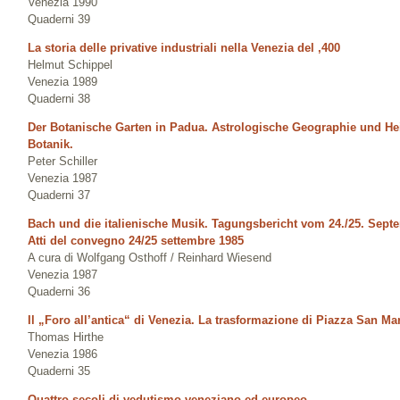
Venezia 1990
Quaderni 39
La storia delle privative industriali nella Venezia del ‚400
Helmut Schippel
Venezia 1989
Quaderni 38
Der Botanische Garten in Padua. Astrologische Geographie und H
Botanik.
Peter Schiller
Venezia 1987
Quaderni 37
Bach und die italienische Musik. Tagungsbericht vom 24./25. Septe
Atti del convegno 24/25 settembre 1985
A cura di Wolfgang Osthoff / Reinhard Wiesend
Venezia 1987
Quaderni 36
Il „Foro all’antica“ di Venezia. La trasformazione di Piazza San M
Thomas Hirthe
Venezia 1986
Quaderni 35
Quattro secoli di vedutismo veneziano ed europeo