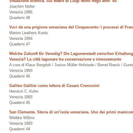
Situazione scenica. Sul teatro di Luigi Nono negli anni ’60
Joachim Noller
Venezia 1996
Quaderni 48
Voci da una prigione veneziana del Cinquecento: I processi di Fra
Marion Leathers Kuntz
Venezia 1994
Quaderni 47
Welche Zukunft für Venedig? Die Lagunenstadt zwischen Erhaltung
Venezia? La città lagunare tra conservazione e rinnovamento
A cura di Klaus Bergdolt / Justus Müller Hofstede / Bernd Roeck / Gunt
Venezia 1993
Quaderni 46
Galileo Galiliei come lettore di Cesare Cremonini
Heinrich C. Kuhn
Venezia 1993
Quaderni 45
San Clemente. Storia di un’isola veneziana. Uno dei primi manico
Wiebke Willms
Venezia 1993
Quaderni 44