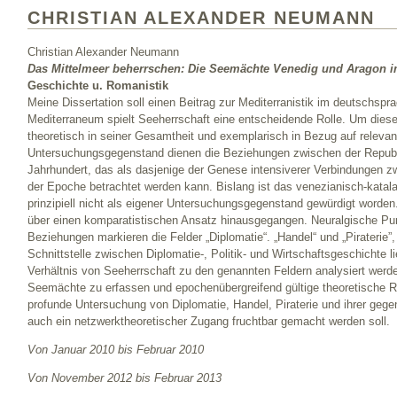
CHRISTIAN ALEXANDER NEUMANN
Christian Alexander Neumann
Das Mittelmeer beherrschen: Die Seemächte Venedig und Aragon im
Geschichte u. Romanistik
Meine Dissertation soll einen Beitrag zur Mediterranistik im deutschspr
Mediterraneum spielt Seeherrschaft eine entscheidende Rolle. Um dies
theoretisch in seiner Gesamtheit und exemplarisch in Bezug auf releva
Untersuchungsgegenstand dienen die Beziehungen zwischen der Republ
Jahrhundert, das als dasjenige der Genese intensiverer Verbindungen 
der Epoche betrachtet werden kann. Bislang ist das venezianisch-katala
prinzipiell nicht als eigener Untersuchungsgegenstand gewürdigt worde
über einen komparatistischen Ansatz hinausgegangen. Neuralgische Pu
Beziehungen markieren die Felder „Diplomatie“. „Handel“ und „Piraterie
Schnittstelle zwischen Diplomatie-, Politik- und Wirtschaftsgeschichte li
Verhältnis von Seeherrschaft zu den genannten Feldern analysiert werde
Seemächte zu erfassen und epochenübergreifend gültige theoretische Ref
profunde Untersuchung von Diplomatie, Handel, Piraterie und ihrer gege
auch ein netzwerktheoretischer Zugang fruchtbar gemacht werden soll.
Von Januar 2010 bis Februar 2010
Von November 2012 bis Februar 2013