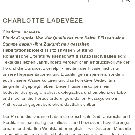
CHARLOTTE LADEVÈZE
Charlotte Ladevèze
Fluvio-Graphie. Von der Quelle bis zum Delta: Flüssen eine
Stimme geben -ihre Zukunft neu gestalten
Habilitationsprojekt | Fritz Thyssen Stiftung
Romanische Literaturwissenschaft (Französisch/Italienisch)
Texte des letzten Jahrhunderts verdeutlichen eindrucksvoll wie der
Po und die Durance, zwei alpin-mediterrane Flüsse, nicht nur
unsere Repräsentationen und Erzählungen inspirieren, sondern
auch unsere Wasserkulturen und das kollektive Gedächtnis
tiefgreifend geprägt haben. Diese Flüsse verkörpern ein
bedeutendes geografisches, ökologisches und emotionales Erbe
und machen die Herausforderungen, denen Flusssysteme im
Anthropozän gegenüberstehen, deutlich sichtbar.
Der Po und die Durance haben die Geschichte Südfrankreichs und
Norditaliens nachhaltig beeinflusst, Land bewässert, Bevölkerungen
ernährt und Städten Wohlstand ermöglicht – wie Sisteron, Marseille,
Turin oder Venedig. Oft mit Lebensbäumen verglichen – der eine in