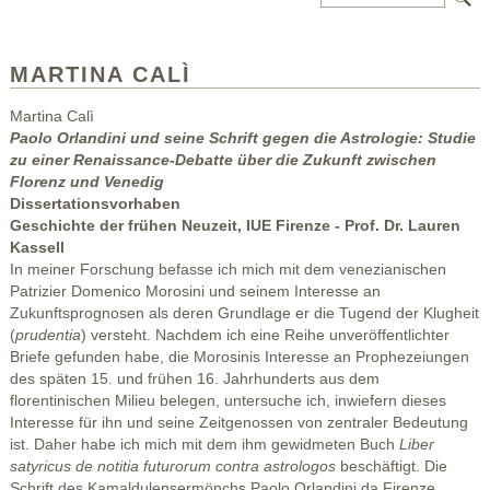
MARTINA CALÌ
Martina Calì
Paolo Orlandini und seine Schrift gegen die Astrologie: Studie
zu einer Renaissance-Debatte über die Zukunft zwischen
Florenz und Venedig
Dissertationsvorhaben
Geschichte der frühen Neuzeit, IUE Firenze - Prof. Dr. Lauren
Kassell
In meiner Forschung befasse ich mich mit dem venezianischen
Patrizier Domenico Morosini und seinem Interesse an
Zukunftsprognosen als deren Grundlage er die Tugend der Klugheit
(
prudentia
) versteht. Nachdem ich eine Reihe unveröffentlichter
Briefe gefunden habe, die Morosinis Interesse an Prophezeiungen
des späten 15. und frühen 16. Jahrhunderts aus dem
florentinischen Milieu belegen, untersuche ich, inwiefern dieses
Interesse für ihn und seine Zeitgenossen von zentraler Bedeutung
ist. Daher habe ich mich mit dem ihm gewidmeten Buch
Liber
satyricus de notitia futurorum contra astrologos
beschäftigt. Die
Schrift des Kamaldulensermönchs Paolo Orlandini da Firenze