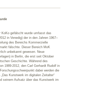
wurde
der KoKo gefälscht wurde umfasst das
 2012 in Venedig) der in den Jahren 1967–
eilung des Bereichs Kommerzielle
markt fälschte. Dieser Bereich MoK
nzlich unbekannt gewesen. Neue
agen) in Berlin, die erst seit Oktober
eutschen Geschichte. Während des
on 1989-2012, den Carl Gerhardt Rudolf in
r Forschungsschwerpunkt dabei werden die
„Das Kunstwerk im digitalen Zeitalter“
nd seinem Aufsatz über das Kunstwerk im