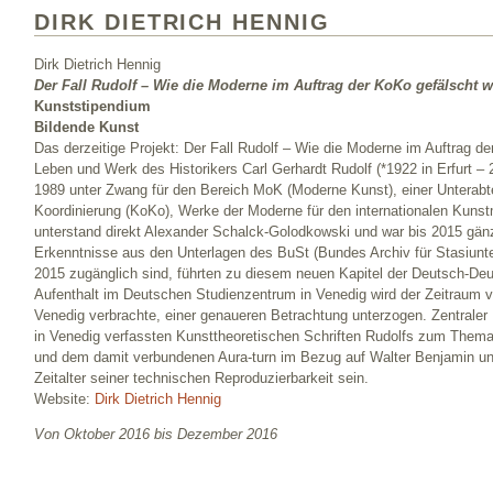
DIRK DIETRICH HENNIG
Dirk Dietrich Hennig
Der Fall Rudolf – Wie die Moderne im Auftrag der KoKo gefälscht 
Kunststipendium
Bildende Kunst
Das derzeitige Projekt: Der Fall Rudolf – Wie die Moderne im Auftrag 
Leben und Werk des Historikers Carl Gerhardt Rudolf (*1922 in Erfurt –
1989 unter Zwang für den Bereich MoK (Moderne Kunst), einer Unterabt
Koordinierung (KoKo), Werke der Moderne für den internationalen Kunst
unterstand direkt Alexander Schalck-Golodkowski und war bis 2015 gä
Erkenntnisse aus den Unterlagen des BuSt (Bundes Archiv für Stasiunterl
2015 zugänglich sind, führten zu diesem neuen Kapitel der Deutsch-D
Aufenthalt im Deutschen Studienzentrum in Venedig wird der Zeitraum v
Venedig verbrachte, einer genaueren Betrachtung unterzogen. Zentrale
in Venedig verfassten Kunsttheoretischen Schriften Rudolfs zum Thema 
und dem damit verbundenen Aura-turn im Bezug auf Walter Benjamin u
Zeitalter seiner technischen Reproduzierbarkeit sein.
Website:
Dirk Dietrich Hennig
Von Oktober 2016 bis Dezember 2016