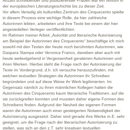
Anzahl schreibender und publizierender Frauen war ein Novum in
der europäischen Literaturgeschichte bis zu dieser Zeit.
Vor allem Venedig als kulturelles Zentrum des Cinquecento spielte
in diesem Prozess eine wichtige Rolle, da hier zahlreiche
Autorinnen lebten, arbeiteten und ihre Texte bei einem der hier
angesiedelten Verleger veröffentlichten.
Im Rahmen meiner Arbeit „Autorität und literarische Autorisierung
am Beispiel der Autorinnen des Cinquecento“ beschäftige ich mich
sowohl mit den Texten der heute noch berühmten Autorinnen, wie
Gaspara Stampa oder Veronica Franco, daneben aber auch mit
heute weitestgehend in Vergessenheit geratenen Autorinnen und
ihren Werken. Hierbei steht die Frage nach der Autorisierung der
Texte im Vordergrund, d.h. ich versuche herauszufinden, mit
welchen textuellen Strategien die Autorinnen ihr Schreiben
begründeten und auf diese Weise ihr Werk legitimierten. Im
Gegensatz nämlich zu ihren männlichen Kollegen hatten die
Autorinnen des Cinquecento kaum literarische Traditionen, auf die
sie zurückgreifen konnten und mussten daher eigene Formen des
Schreibens finden. Aufgrund der Neuheit der eigenen Formen
waren die Autorinnen auch einer gesteigerten Notwendigkeit der
Autorisierung ausgesetzt. Daher sind gerade ihre Werke m.E. sehr
geeignet, um die Frage nach der literarischen Autorisierung zu
stellen, was sich an den z.T. sehr kreativen textuellen