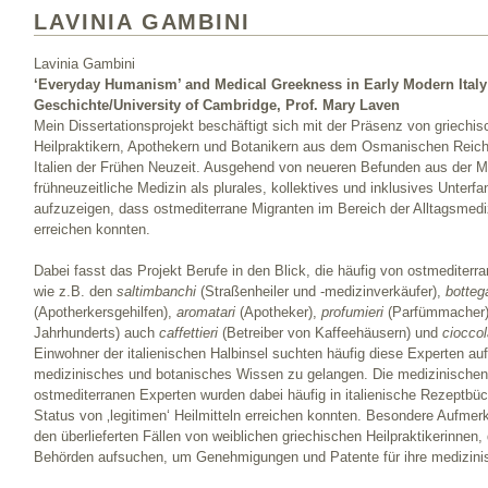
LAVINIA GAMBINI
Lavinia Gambini
‘Everyday Humanism’ and Medical Greekness in Early Modern Italy 
Geschichte/University of Cambridge, Prof. Mary Laven
Mein Dissertationsprojekt beschäftigt sich mit der Präsenz von griechisc
Heilpraktikern, Apothekern und Botanikern aus dem Osmanischen Rei
Italien der Frühen Neuzeit. Ausgehend von neueren Befunden aus der M
frühneuzeitliche Medizin als plurales, kollektives und inklusives Unter
aufzuzeigen, dass ostmediterrane Migranten im Bereich der Alltagsmedi
erreichen konnten.
Dabei fasst das Projekt Berufe in den Blick, die häufig von ostmediter
wie z.B. den
saltimbanchi
(Straßenheiler und -medizinverkäufer),
botteg
(Apotherkersgehilfen),
aromatari
(Apotheker),
profumieri
(Parfümmacher)
Jahrhunderts) auch
caffettieri
(Betreiber von Kaffeehäusern) und
cioccol
Einwohner der italienischen Halbinsel suchten häufig diese Experten auf,
medizinisches und botanisches Wissen zu gelangen. Die medizinischen
ostmediterranen Experten wurden dabei häufig in italienische Rezeptb
Status von ‚legitimen‘ Heilmitteln erreichen konnten. Besondere Aufm
den überlieferten Fällen von weiblichen griechischen Heilpraktikerinnen,
Behörden aufsuchen, um Genehmigungen und Patente für ihre medizinis