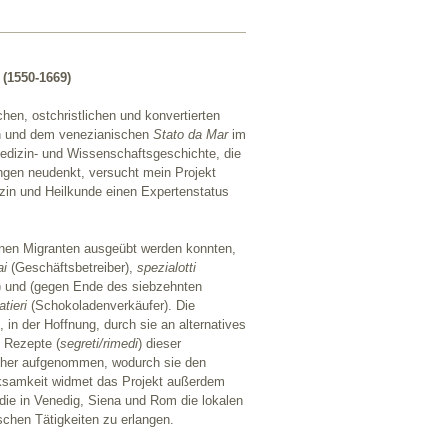
(1550-1669)
hen, ostchristlichen und konvertierten
ch und dem venezianischen
Stato da Mar
im
edizin- und Wissenschaftsgeschichte, die
fangen neudenkt, versucht mein Projekt
zin und Heilkunde einen Expertenstatus
ranen Migranten ausgeübt werden konnten,
ai
(Geschäftsbetreiber),
spezialotti
 und (gegen Ende des siebzehnten
atieri
(Schokoladenverkäufer). Die
 in der Hoffnung, durch sie an alternatives
 Rezepte (
segreti/rimedi
) dieser
ücher aufgenommen, wodurch sie den
erksamkeit widmet das Projekt außerdem
 die in Venedig, Siena und Rom die lokalen
chen Tätigkeiten zu erlangen.