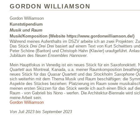
GORDON WILLIAMSON
Gordon Williamson
Kunststipendium
Musik und Raum
Musik/Komposition (Website https://www.gordonwilliamson.de/)
Während meines Aufenthalts im DSZV arbeite ich an zwei Projekten: Zuer
Das Stück
Drei Drei Drei
basiert auf einem Text von Kurt Schwitters un
Peter Schöne (Bariton) und Christoph Hahn (Klavier) uraufgeführt. Anlas
Jubiläum des
Neuen Ensembles
Hannover
.
Mein Hauptfokus in Venedig ist ein neues Stück für ein Saxofonoktett
Quartett
aus Montreal, Kanada, u.a. meiner Raumkomposition
breathin
neues Stück für das
Quasar Quartett
und das
Stockholm Saxophone Qu
sich weiterhin mit dem Thema Musik und Raum beschäftigen: die Symme
Aspekte des Stückes beziehen: Platzierung im Raum sowie musikalisch
meinen ersten Skizzen für das Stück werde ich auch einen Blick auf di
Raum - von Gabrieli bis Nono - werfen. Die Architektur-Biennale wird sich
meine Arbeit sein.
Gordon Williamson
Von Juli 2023 bis September 2023