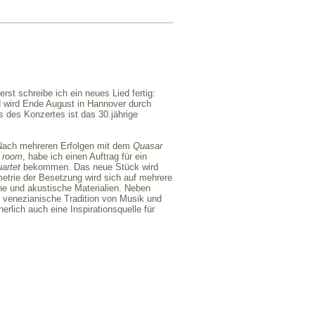
st schreibe ich ein neues Lied fertig:
d wird Ende August in Hannover durch
s des Konzertes ist das 30.jährige
. Nach mehreren Erfolgen mit dem
Quasar
g room
, habe ich einen Auftrag für ein
artet
bekommen. Das neue Stück wird
trie der Besetzung wird sich auf mehrere
e und akustische Materialien. Neben
e venezianische Tradition von Musik und
erlich auch eine Inspirationsquelle für