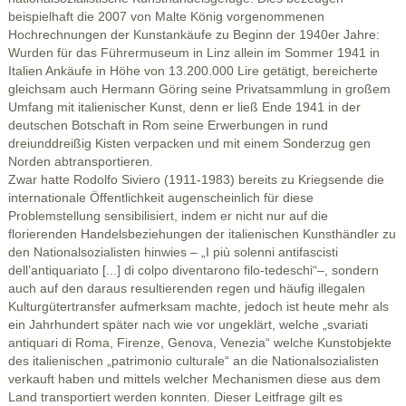
beispielhaft die 2007 von Malte König vorgenommenen
Hochrechnungen der Kunstankäufe zu Beginn der 1940er Jahre:
Wurden für das Führermuseum in Linz allein im Sommer 1941 in
Italien Ankäufe in Höhe von 13.200.000 Lire getätigt, bereicherte
gleichsam auch Hermann Göring seine Privatsammlung in großem
Umfang mit italienischer Kunst, denn er ließ Ende 1941 in der
deutschen Botschaft in Rom seine Erwerbungen in rund
dreiunddreißig Kisten verpacken und mit einem Sonderzug gen
Norden abtransportieren.
Zwar hatte Rodolfo Siviero (1911-1983) bereits zu Kriegsende die
internationale Öffentlichkeit augenscheinlich für diese
Problemstellung sensibilisiert, indem er nicht nur auf die
florierenden Handelsbeziehungen der italienischen Kunsthändler zu
den Nationalsozialisten hinwies – „I più solenni antifascisti
dell’antiquariato [...] di colpo diventarono filo-tedeschi“–, sondern
auch auf den daraus resultierenden regen und häufig illegalen
Kulturgütertransfer aufmerksam machte, jedoch ist heute mehr als
ein Jahrhundert später nach wie vor ungeklärt, welche „svariati
antiquari di Roma, Firenze, Genova, Venezia“ welche Kunstobjekte
des italienischen „patrimonio culturale“ an die Nationalsozialisten
verkauft haben und mittels welcher Mechanismen diese aus dem
Land transportiert werden konnten. Dieser Leitfrage gilt es