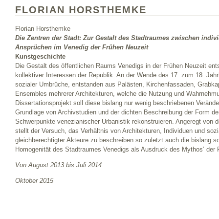
FLORIAN HORSTHEMKE
Florian Horsthemke
Die Zentren der Stadt: Zur Gestalt des Stadtraumes zwischen indiv
Ansprüchen im Venedig der Frühen Neuzeit
Kunstgeschichte
Die Gestalt des öffentlichen Raums Venedigs in der Frühen Neuzeit entsta
kollektiver Interessen der Republik. An der Wende des 17. zum 18. Jahr
sozialer Umbrüche, entstanden aus Palästen, Kirchenfassaden, Grabka
Ensembles mehrerer Architekturen, welche die Nutzung und Wahrnehmung
Dissertationsprojekt soll diese bislang nur wenig beschriebenen Verän
Grundlage von Archivstudien und der dichten Beschreibung der Form de
Schwerpunkte venezianischer Urbanistik rekonstruieren. Angeregt von d
stellt der Versuch, das Verhältnis von Architekturen, Individuen und s
gleichberechtigter Akteure zu beschreiben so zuletzt auch die bislang s
Homogenität des Stadtraumes Venedigs als Ausdruck des Mythos’ der R
Von August 2013 bis Juli 2014
Oktober 2015