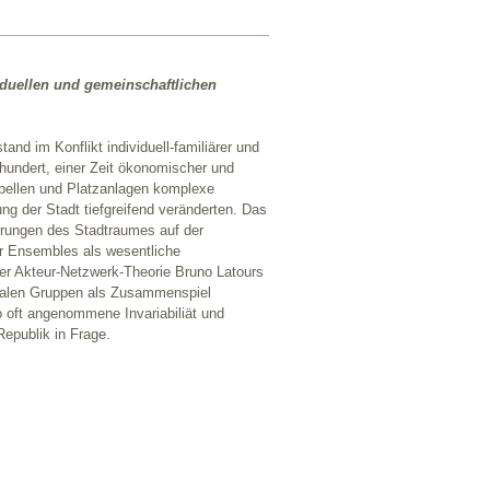
iduellen und gemeinschaftlichen
nd im Konflikt individuell-familiärer und
hundert, einer Zeit ökonomischer und
pellen und Platzanlagen komplexe
 der Stadt tiefgreifend veränderten. Das
derungen des Stadtraumes auf der
r Ensembles als wesentliche
er Akteur-Netzwerk-Theorie Bruno Latours
ozialen Gruppen als Zusammenspiel
o oft angenommene Invariabiliät und
epublik in Frage.