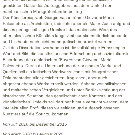
gebildeten Gäste des Auftraggebers aus dem Umfeld der
mantuanischen Markgrafenfamilie beitrug.
Der Künstlerbiograph Giorgio Vasari rühmt Giovanni Maria
Falconetto als Architekten, tadelt ihn aber als Maler. Auch aufgrund
dieses geringschätzigen Urteils ist das malerische Werk des
oberitalienischen Künstlers lange Zeit nur stiefmütterlich behandelt
und bis heute noch nicht monografisch bearbeitet worden.
Ziel des Dissertationsvorhabens ist die vollständige Erfassung in
Wort und Bild, die kunsthistorische Erforschung und soziokulturelle
Einordnung des malerischen Œuvres von Giovanni Maria
Falconetto. Durch die Untersuchung der originalen Werke und
Quellen soll ein kritisches Werkverzeichnis mit fotografischer
Dokumentation aller gesicherten, fraglichen, aber auch
abgeschriebenen Werke erstellt werden. Anhand von stilistischen
und maltechnischen Vergleichen und unter Berücksichtigung der
historischen Situation, des gesellschaftlichen Kontexts und des
künstlerischen Umfelds soll darüber hinaus versucht werden, dem
intellektuellen Profil dieses vielseitigen und aufgeschlossenen
Künstlers auf die Spur zu kommen.
Von Juli 2016 bis Dezember 2016
Von März 2020 bis August 2020