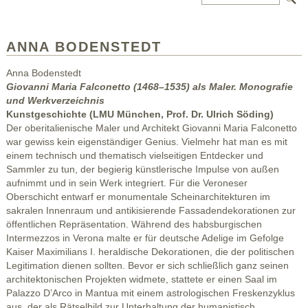
ANNA BODENSTEDT
Anna Bodenstedt
Giovanni Maria Falconetto (1468–1535) als Maler. Monografie
und Werkverzeichnis
Kunstgeschichte (LMU München, Prof. Dr. Ulrich Söding)
Der oberitalienische Maler und Architekt Giovanni Maria Falconetto
war gewiss kein eigenständiger Genius. Vielmehr hat man es mit
einem technisch und thematisch vielseitigen Entdecker und
Sammler zu tun, der begierig künstlerische Impulse von außen
aufnimmt und in sein Werk integriert. Für die Veroneser
Oberschicht entwarf er monumentale Scheinarchitekturen im
sakralen Innenraum und antikisierende Fassadendekorationen zur
öffentlichen Repräsentation. Während des habsburgischen
Intermezzos in Verona malte er für deutsche Adelige im Gefolge
Kaiser Maximilians I. heraldische Dekorationen, die der politischen
Legitimation dienen sollten. Bevor er sich schließlich ganz seinen
architektonischen Projekten widmete, stattete er einen Saal im
Palazzo D’Arco in Mantua mit einem astrologischen Freskenzyklus
aus, der als Rätselbild zur Unterhaltung der humanistisch