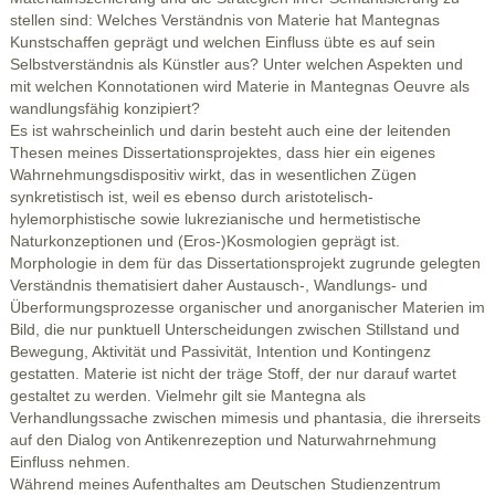
stellen sind: Welches Verständnis von Materie hat Mantegnas
Kunstschaffen geprägt und welchen Einfluss übte es auf sein
Selbstverständnis als Künstler aus? Unter welchen Aspekten und
mit welchen Konnotationen wird Materie in Mantegnas Oeuvre als
wandlungsfähig konzipiert?
Es ist wahrscheinlich und darin besteht auch eine der leitenden
Thesen meines Dissertationsprojektes, dass hier ein eigenes
Wahrnehmungsdispositiv wirkt, das in wesentlichen Zügen
synkretistisch ist, weil es ebenso durch aristotelisch-
hylemorphistische sowie lukrezianische und hermetistische
Naturkonzeptionen und (Eros-)Kosmologien geprägt ist.
Morphologie in dem für das Dissertationsprojekt zugrunde gelegten
Verständnis thematisiert daher Austausch-, Wandlungs- und
Überformungsprozesse organischer und anorganischer Materien im
Bild, die nur punktuell Unterscheidungen zwischen Stillstand und
Bewegung, Aktivität und Passivität, Intention und Kontingenz
gestatten. Materie ist nicht der träge Stoff, der nur darauf wartet
gestaltet zu werden. Vielmehr gilt sie Mantegna als
Verhandlungssache zwischen mimesis und phantasia, die ihrerseits
auf den Dialog von Antikenrezeption und Naturwahrnehmung
Einfluss nehmen.
Während meines Aufenthaltes am Deutschen Studienzentrum