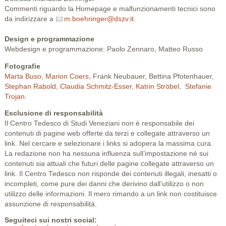
Commenti riguardo la Homepage e malfunzionamenti tecnici sono
da indirizzare a
m.boehringer@dszv.it
.
Design e programmazione
Webdesign e programmazione: Paolo Zennaro, Matteo Russo
Fotografie
Marta Buso
,
Marion Coers
, Frank Neubauer, Bettina Pfotenhauer,
Stephan Rabold
,
Claudia Schmitz-Esser
,
Katrin Ströbel
,
Stefanie
Trojan
.
Esclusione di responsabilità
Il Centro Tedesco di Studi Veneziani non è responsabile dei
contenuti di pagine web offerte da terzi e collegate attraverso un
link. Nel cercare e selezionare i links si adopera la massima cura.
La redazione non ha nessuna influenza sull’impostazione né sui
contenuti sia attuali che futuri delle pagine collegate attraverso un
link. Il Centro Tedesco non risponde dei contenuti illegali, inesatti o
incompleti, come pure dei danni che derivino dall’utilizzo o non
utilizzo delle informazioni. Il mero rimando a un link non costituisce
assunzione di responsabilità.
Seguiteci sui nostri social: