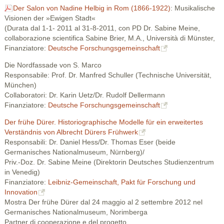
Der Salon von Nadine Helbig in Rom (1866-1922)
: Musikalische
Visionen der »Ewigen Stadt«
(Durata dal 1-1- 2011 al 31-8-2011, con PD Dr. Sabine Meine,
collaborazione scientifica Sabine Brier, M.A., Università di Münster,
Finanziatore:
Deutsche Forschungsgemeinschaft
Die Nordfassade von S. Marco
Responsabile: Prof. Dr. Manfred Schuller (Technische Universität,
München)
Collaboratori: Dr. Karin Uetz/Dr. Rudolf Dellermann
Finanziatore:
Deutsche Forschungsgemeinschaft
Der frühe Dürer. Historiographische Modelle für ein erweitertes
Verständnis von Albrecht Dürers Frühwerk
Responsabili: Dr. Daniel Hess/Dr. Thomas Eser (beide
Germanisches Nationalmuseum, Nürnberg)/
Priv.-Doz. Dr. Sabine Meine (Direktorin Deutsches Studienzentrum
in Venedig)
Finanziatore:
Leibniz-Gemeinschaft, Pakt für Forschung und
Innovation
Mostra Der frühe Dürer dal 24 maggio al 2 settembre 2012 nel
Germanisches Nationalmuseum, Norimberga
Partner di cooperazione e del progetto