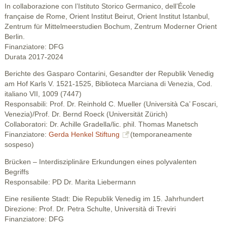
In collaborazione con l’Istituto Storico Germanico, dell’École
française de Rome, Orient Institut Beirut, Orient Institut Istanbul,
Zentrum für Mittelmeerstudien Bochum, Zentrum Moderner Orient
Berlin.
Finanziatore: DFG
Durata 2017-2024
Berichte des Gasparo Contarini, Gesandter der Republik Venedig
am Hof Karls V. 1521-1525, Biblioteca Marciana di Venezia, Cod.
italiano VII, 1009 (7447)
Responsabili: Prof. Dr. Reinhold C. Mueller (Università Ca’ Foscari,
Venezia)/Prof. Dr. Bernd Roeck (Universität Zürich)
Collaboratori: Dr. Achille Gradella/lic. phil. Thomas Manetsch
Finanziatore:
Gerda Henkel Stiftung
(temporaneamente
sospeso)
Brücken – Interdisziplinäre Erkundungen eines polyvalenten
Begriffs
Responsabile: PD Dr. Marita Liebermann
Eine resiliente Stadt: Die Republik Venedig im 15. Jahrhundert
Direzione: Prof. Dr. Petra Schulte, Università di Treviri
Finanziatore: DFG