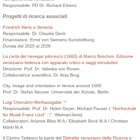
Responsabile: PD Dr. Richard Erkens
Progetti di ricerca associati
Friedrich Nerly a Venezia
Responsabile: Dr. Claudia Denk
Finanziatore: Ernst von Siemens Kunststiftung
Durata dal 2025 al 2028
La carta del navegar pitoresco
(1660) di Marco Boschini. Edizione
veneziano-tedesca con apparato critico e saggi introduttivi
Direzione: Prof. Dr. Valeska von Rosen,
Collaboratrice scientifica: Dr. Anja Brug
City, image and orientation in Venice around 1500
Prof. Dr. Stefan Neuner, Universität der Künste, Berlin
Luigi Cherubini-Werkausgabe
Responsabile: Prof. Dr. Helen Geyer, Michael Pauser (
“Hochschule
für Musik Franz Liszt”
, Weimar/Jena)
Collaboratori: Arianne Bliss M.A./ Elisabeth Bock M.A./ Christian
Märkl M.A
Il Centro Tedesco fa parte del
Distretto veneziano della Ricerca e