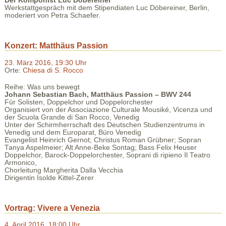
Der Komponist Luc Döbereiner
Werkstattgespräch mit dem Stipendiaten Luc Döbereiner, Berlin,
moderiert von Petra Schaefer.
Konzert: Matthäus Passion
23. März 2016, 19:30 Uhr
Orte:
Chiesa di S. Rocco
Reihe: Was uns bewegt
Johann Sebastian Bach, Matthäus Passion – BWV 244
Für Solisten, Doppelchor und Doppelorchester
Organisiert von der Associazione Culturale Mousiké, Vicenza und
der Scuola Grande di San Rocco, Venedig
Unter der Schirmherrschaft des Deutschen Studienzentrums in
Venedig und dem Europarat, Büro Venedig
Evangelist Heinrich Gernot; Christus Roman Grübner; Sopran
Tanya Aspelmeier; Alt Anne-Beke Sontag; Bass Felix Heuser
Doppelchor, Barock-Doppelorchester, Soprani di ripieno Il Teatro
Armonico,
Chorleitung Margherita Dalla Vecchia
Dirigentin Isolde Kittel-Zerer
Vortrag: Vivere a Venezia
4. April 2016, 18:00 Uhr