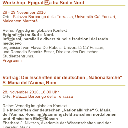
Workshop: Epigrafia tra Sud e Nord
28 - 29 November 2016
Orte:
Palazzo Barbarigo della Terrazza
,
Università Ca' Foscari,
Malcanton Marcorà
Reihe: Venedig im globalen Kontext
Epigrafia tra Sud e Nord:
influssi, paralleli e diversità nelle iscrizioni del tardo
medioevo
organisiert von Flavia De Rubeis, Università Ca’ Foscari,
und Romedio Schmitz-Esser, Direktor des Deutschen
Studienzentrums.
Programm
Vortrag: Die Inschriften der deutschen „Nationalkirche“
S. Maria dell‘Anima, Rom
28. November 2016, 18:00 Uhr
Orte:
Palazzo Barbarigo della Terrazza
Reihe: Venedig im globalen Kontext
Die Inschriften der deutschen „Nationalkirche“ S. Maria
dell‘Anima, Rom, im Spannungsfeld zwischen nordalpinen
und römischen Einflüssen
Eberhard J. Nikitsch, Akademie der Wissenschaften und der
Literatur, Mainz