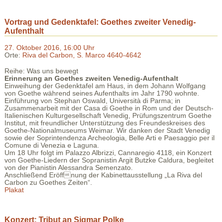
Vortrag und Gedenktafel: Goethes zweiter Venedig-
Aufenthalt
27. Oktober 2016, 16:00 Uhr
Orte:
Riva del Carbon, S. Marco 4640-4642
Reihe: Was uns bewegt
Erinnerung an Goethes zweiten Venedig-Aufenthalt
Einweihung der Gedenktafel am Haus, in dem Johann Wolfgang
von Goethe während seines Aufenthalts im Jahr 1790 wohnte.
Einführung von Stephan Oswald, Università di Parma; in
Zusammenarbeit mit der Casa di Goethe in Rom und der Deutsch-
Italienischen Kulturgesellschaft Venedig, Prüfungszentrum Goethe
Institut, mit freundlicher Unterstützung des Freundeskreises des
Goethe-Nationalmuseums Weimar. Wir danken der Stadt Venedig
sowie der Soprintendenza Archeologia, Belle Arti e Paesaggio per il
Comune di Venezia e Laguna.
Um 18 Uhr folgt im Palazzo Albrizzi, Cannaregio 4118, ein Konzert
von Goethe-Liedern der Sopranistin Argit Butzke Caldura, begleitet
von der Pianistin Alessandra Semenzato.
Anschließend Eröffnung der Kabinettausstellung „La Riva del
Carbon zu Goethes Zeiten“.
Plakat
Konzert: Tribut an Sigmar Polke