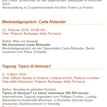
von Oskar Schlemmer an der Bayerischen Staatsoper in München
2014.
Veranstaltung in Zusammenarbeit mit dem Teatro La Fenice.
Werkstattgespräch: Carla Åhlander
22. Februar 2016, 18:00 Uhr
Orte:
Palazzo Barbarigo della Terrazza
Reihe: Was uns bewegt
Die Künstlerin Carla Åhlander
Werkstattgespräch mit der Stipendiatin Carla Åhlander, Berlin,
moderiert von Petra Schaefer
Tagung: Tipico di Venezia?
3 - 5 März 2016
Orte:
Istituto Veneto di Scienze, Lettere ed Arti, Palazzo Loredan,
Sala delle Adunanze
,
Palazzo Barbarigo della Terrazza
Reihe: Venedig im globalen Kontext
Tipico di Venezia? Le merci veneziane XIII-XVI secolo
Internationale Tagung organisiert von Philippe Cordez, Ludwig-
Maximilians-Universität München, e Romedio Schmitz-Esser,
Deutsches Studienzentrum in Venedig