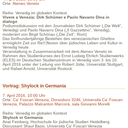
Orte:
Ateneo Veneto
Reihe: Venedig im globalen Kontext
Vivere a Venezia: Dirk Schümer e Paolo Navarro Dina in
dialogo
Podiumsdiskussion mit den Journalisten Dirk Schümer („Die Welt“,
Venedig) und Paolo Navarro Dina („Il Gazzettino“, Venedig),
moderiert von Birgit Schönau („Die Zeit“, Rom)
Das fünfhundertjährige Bestehen des venezianischen Ghettos
ermöglicht Zeit zur Reflexion über jüdisches Leben und Kultur in
Venedig heute.
Veranstaltung in Zusammenarbeit mit dem Ateneo Veneto im
Rahmen des Studienkurses des Ernst Ludwig Ehrlich Studienwerks
(ELES) im Deutschen Studienzentrum in Venedig vom 3. bis 10.
April 2016 unter der Leitung von Robert Jütte, Universität Stuttgart,
und Rafael Arnold, Universität Rostock.
Vortrag: Shylock in Germania
7. April 2016, 10:00 Uhr
Orte:
Ca' Foscari Venezia, Dorsoduro 3246
,
Università Ca' Foscari
Venezia, Palazzo Malcanton Marcorà, sala Giovanni Morelli
Reihe: Venedig im globalen Kontext
Shylock in Germania
Anat Feinberg, Hochschule für jüdische Studien Heidelberg
Discussant Shaul Bassi, Università Ca' Foscari Venezia