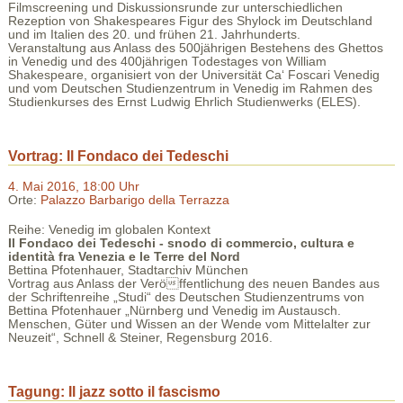
Filmscreening und Diskussionsrunde zur unterschiedlichen
Rezeption von Shakespeares Figur des Shylock im Deutschland
und im Italien des 20. und frühen 21. Jahrhunderts.
Veranstaltung aus Anlass des 500jährigen Bestehens des Ghettos
in Venedig und des 400jährigen Todestages von William
Shakespeare, organisiert von der Universität Ca‘ Foscari Venedig
und vom Deutschen Studienzentrum in Venedig im Rahmen des
Studienkurses des Ernst Ludwig Ehrlich Studienwerks (ELES).
Vortrag: Il Fondaco dei Tedeschi
4. Mai 2016, 18:00 Uhr
Orte:
Palazzo Barbarigo della Terrazza
Reihe: Venedig im globalen Kontext
Il Fondaco dei Tedeschi - snodo di commercio, cultura e
identità fra Venezia e le Terre del Nord
Bettina Pfotenhauer, Stadtarchiv München
Vortrag aus Anlass der Veröffentlichung des neuen Bandes aus
der Schriftenreihe „Studi“ des Deutschen Studienzentrums von
Bettina Pfotenhauer „Nürnberg und Venedig im Austausch.
Menschen, Güter und Wissen an der Wende vom Mittelalter zur
Neuzeit“, Schnell & Steiner, Regensburg 2016.
Tagung: Il jazz sotto il fascismo