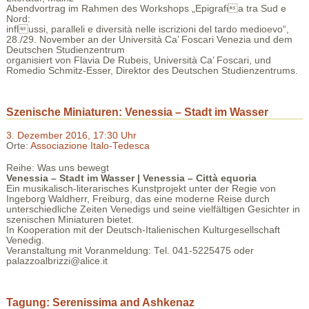
Abendvortrag im Rahmen des Workshops „Epigrafia tra Sud e
Nord:
influssi, paralleli e diversità nelle iscrizioni del tardo medioevo“,
28./29. November an der Università Ca’ Foscari Venezia und dem
Deutschen Studienzentrum
organisiert von Flavia De Rubeis, Università Ca’ Foscari, und
Romedio Schmitz-Esser, Direktor des Deutschen Studienzentrums.
Szenische Miniaturen: Venessia – Stadt im Wasser
3. Dezember 2016, 17:30 Uhr
Orte:
Associazione Italo-Tedesca
Reihe: Was uns bewegt
Venessia – Stadt im Wasser | Venessia – Città equoria
Ein musikalisch-literarisches Kunstprojekt unter der Regie von
Ingeborg Waldherr, Freiburg, das eine moderne Reise durch
unterschiedliche Zeiten Venedigs und seine vielfältigen Gesichter in
szenischen Miniaturen bietet.
In Kooperation mit der Deutsch-Italienischen Kulturgesellschaft
Venedig.
Veranstaltung mit Voranmeldung: Tel. 041-5225475 oder
palazzoalbrizzi@alice.it
Tagung: Serenissima and Ashkenaz