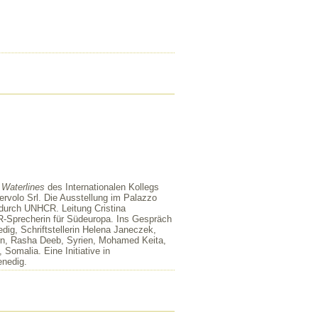
s
Waterlines
des Internationalen Kollegs
rvolo Srl. Die Ausstellung im Palazzo
t durch UNHCR. Leitung Cristina
R-Sprecherin für Südeuropa. Ins Gespräch
dig, Schriftstellerin Helena Janeczek,
ien, Rasha Deeb, Syrien, Mohamed Keita,
Somalia. Eine Initiative in
nedig.