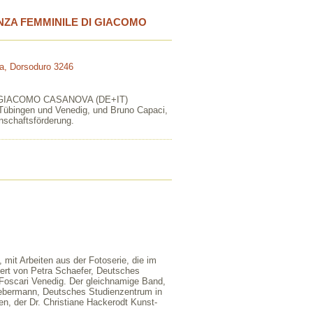
NZA FEMMINILE DI GIACOMO
ia, Dorsoduro 3246
GIACOMO CASANOVA (DE+IT)
, Tübingen und Venedig, und Bruno Capaci,
enschaftsförderung.
mit Arbeiten aus der Fotoserie, die im
ert von Petra Schaefer, Deutsches
 Foscari Venedig. Der gleichnamige Band,
Liebermann, Deutsches Studienzentrum in
n, der Dr. Christiane Hackerodt Kunst-