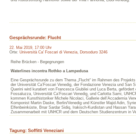
Gesprächsrunde: Flucht
22. Mai 2019, 17:00 Uhr
Orte:
Università Ca' Foscari di Venezia, Dorsoduro 3246
Reihe Brücken - Begegnungen
Waterlines incontra Rothko a Lampedusa
Eine Gesprächsrunde zu dem Thema „Flucht“ im Rahmen des Projekt
der Universität Ca’Foscari Venedig, der Fondazione Venezia und San Se
Querini wird kuratiert von Francesca Giubilei und Luca Berta, geförder
Fossaluzza, Universität Ca’Foscari Venedig, und Carlotta Sami, UNHC
kommen Kunsthistoriker Michele Nicolaci, Gallerie dell’Accademia Vene
Komponist Martin Daske, Berlin/Venedig und Künstler Majid Adin, Syr
Elfenbeinküste, Bnar Sardar Sidiq, Irakisch-Kurdistan und Hassan Yara, 
Zusammenarbeit mit UNHCR und dem Deutschen Studienzentrum in Ve
Tagung: Soffitti Veneziani