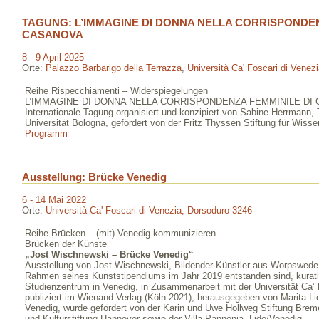
TAGUNG: L’IMMAGINE DI DONNA NELLA CORRISPONDE
CASANOVA
8 - 9 April 2025
Orte:
Palazzo Barbarigo della Terrazza
,
Università Ca' Foscari di Venez
Reihe Rispecchiamenti – Widerspiegelungen
L’IMMAGINE DI DONNA NELLA CORRISPONDENZA FEMMINILE DI 
Internationale Tagung organisiert und konzipiert von Sabine Herrmann
Universität Bologna, gefördert von der Fritz Thyssen Stiftung für Wiss
Programm
Ausstellung: Brücke Venedig
6 - 14 Mai 2022
Orte:
Università Ca' Foscari di Venezia, Dorsoduro 3246
Reihe Brücken – (mit) Venedig kommunizieren
Brücken der Künste
„Jost Wischnewski – Brücke Venedig“
Ausstellung von Jost Wischnewski, Bildender Künstler aus Worpswede, 
Rahmen seines Kunststipendiums im Jahr 2019 entstanden sind, kurati
Studienzentrum in Venedig, in Zusammenarbeit mit der Universität Ca’
publiziert im Wienand Verlag (Köln 2021), herausgegeben von Marita 
Venedig, wurde gefördert von der Karin und Uwe Hollweg Stiftung Breme
und Kulturstiftung Hannover sowie der Villa Pannonia, Lido/Venedig.