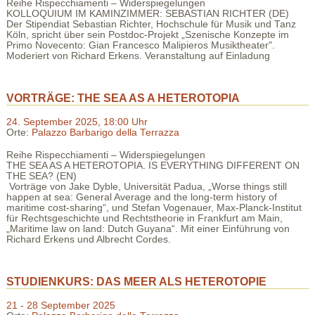
Reihe Rispecchiamenti – Widerspiegelungen
KOLLOQUIUM IM KAMINZIMMER: SEBASTIAN RICHTER (DE)
Der Stipendiat Sebastian Richter, Hochschule für Musik und Tanz
Köln, spricht über sein Postdoc-Projekt „Szenische Konzepte im
Primo Novecento: Gian Francesco Malipieros Musiktheater".
Moderiert von Richard Erkens. Veranstaltung auf Einladung
VORTRÄGE: THE SEA AS A HETEROTOPIA
24. September 2025, 18:00 Uhr
Orte:
Palazzo Barbarigo della Terrazza
Reihe Rispecchiamenti – Widerspiegelungen
THE SEA AS A HETEROTOPIA. IS EVERYTHING DIFFERENT ON
THE SEA? (EN)
Vorträge von Jake Dyble, Universität Padua, „Worse things still
happen at sea: General Average and the long-term history of
maritime cost-sharing“, und Stefan Vogenauer, Max-Planck-Institut
für Rechtsgeschichte und Rechtstheorie in Frankfurt am Main,
„Maritime law on land: Dutch Guyana“. Mit einer Einführung von
Richard Erkens und Albrecht Cordes.
STUDIENKURS: DAS MEER ALS HETEROTOPIE
21 - 28 September 2025