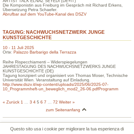
ARTIST TALK ELNAZ SEYEDI (DE+IT)
Die Komponistin aus Freiburg im Gespräch mit Richard Erkens,
Übersetzung Petra Schaefer.
Abrufbar auf dem YouTube-Kanal des DSZV
TAGUNG: NACHWUCHSNETZWERK JUNGE
KUNSTGESCHICHTE
10 - 11 Juli 2025
Orte:
Palazzo Barbarigo della Terrazza
Reihe Rispecchiamenti – Widerspiegelungen
JAHRESTAGUNG DES NACHWUCHSNETZWERKS JUNGE
KUNSTGESCHICHTE (DE)
Tagung konzipiert und organisiert von Thomas Moser, Technische
Universität Wien. Veranstaltung auf Einladung.
http://www.dszv.it/wp-content/uploads/2025/06/2025-07-
10_Programmheft-un_beweglich_mod2_26-06.pdfProgramm
« Zurück
1
…
3
4
5
6
7
…
72
Weiter »
zum Seitenanfang
Deutsches Studienzentrum in Venedig | Palazzo Barbarigo della Terrazza |
Questo sito usa i cookie per migliorare la tua esperienza di
S.Polo 2765/a Calle Corner 30125 Venezia