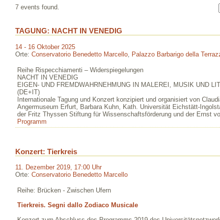
7 events found.
TAGUNG: NACHT IN VENEDIG
14 - 16 Oktober 2025
Orte:
Conservatorio Benedetto Marcello
,
Palazzo Barbarigo della Terraz
Reihe Rispecchiamenti – Widerspiegelungen
NACHT IN VENEDIG
EIGEN- UND FREMDWAHRNEHMUNG IN MALEREI, MUSIK UND LIT
(DE+IT)
Internationale Tagung und Konzert konzipiert und organisiert von Claud
Angermuseum Erfurt, Barbara Kuhn, Kath. Universität Eichstätt-Ingolst
der Fritz Thyssen Stiftung für Wissenschaftsförderung und der Ernst v
Programm
Konzert: Tierkreis
11. Dezember 2019, 17:00 Uhr
Orte:
Conservatorio Benedetto Marcello
Reihe: Brücken - Zwischen Ufern
Tierkreis. Segni dallo Zodiaco Musicale
Konzert zum Abschluss des Programms 2019 des Universitätsnetzwe