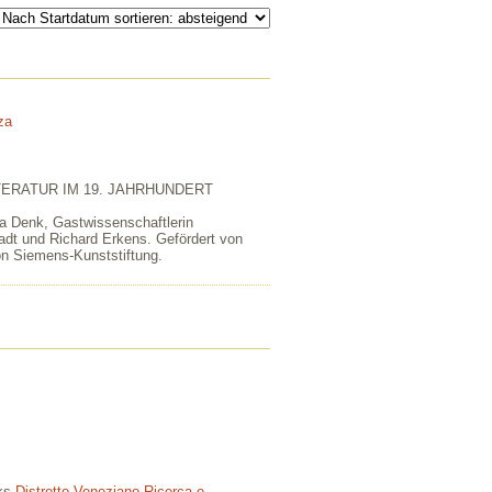
za
ERATUR IM 19. JAHRHUNDERT
ia Denk, Gastwissenschaftlerin
adt und Richard Erkens. Gefördert von
on Siemens-Kunststiftung.
rks
Distretto Veneziano Ricerca e