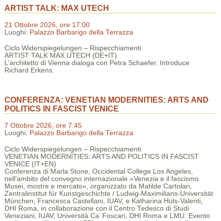
ARTIST TALK: MAX UTECH
21 Ottobre 2026, ore 17:00
Luoghi:
Palazzo Barbarigo della Terrazza
Ciclo Widerspiegelungen – Rispecchiamenti
ARTIST TALK MAX UTECH (DE+IT)
L’architetto di Vienna dialoga con Petra Schaefer. Introduce
Richard Erkens.
CONFERENZA: VENETIAN MODERNITIES: ARTS AND
POLITICS IN FASCIST VENICE
7 Ottobre 2026, ore 7:45
Luoghi:
Palazzo Barbarigo della Terrazza
Ciclo Widerspiegelungen – Rispecchiamenti
VENETIAN MODERNITIES: ARTS AND POLITICS IN FASCIST
VENICE (IT+EN)
Conferenza di Marla Stone, Occidental College Los Angeles,
nell’ambito del convegno internazionale «Venezia e il fascismo.
Musei, mostre e mercato», organizzato da Matilde Cartolari,
Zentralinstitut für Kunstgeschichte / Ludwig-Maximilians-Universität
München, Francesca Castellani, IUAV, e Katharina Hüls-Valenti,
DHI Roma, in collaborazione con il Centro Tedesco di Studi
Veneziani, IUAV, Università Ca’ Foscari, DHI Roma e LMU. Evento