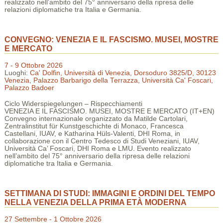
realizzato nell’ambito del 75° anniversario della ripresa delle
relazioni diplomatiche tra Italia e Germania.
CONVEGNO: VENEZIA E IL FASCISMO. MUSEI, MOSTRE
E MERCATO
7 - 9 Ottobre 2026
Luoghi:
Ca' Dolfin, Università di Venezia, Dorsoduro 3825/D, 30123
Venezia
,
Palazzo Barbarigo della Terrazza
,
Università Ca' Foscari,
Palazzo Badoer
Ciclo Widerspiegelungen – Rispecchiamenti
VENEZIA E IL FASCISMO. MUSEI, MOSTRE E MERCATO (IT+EN)
Convegno internazionale organizzato da Matilde Cartolari,
Zentralinstitut für Kunstgeschichte di Monaco, Francesca
Castellani, IUAV, e Katharina Hüls-Valenti, DHI Roma, in
collaborazione con il Centro Tedesco di Studi Veneziani, IUAV,
Università Ca’ Foscari, DHI Roma e LMU. Evento realizzato
nell’ambito del 75° anniversario della ripresa delle relazioni
diplomatiche tra Italia e Germania.
SETTIMANA DI STUDI: IMMAGINI E ORDINI DEL TEMPO
NELLA VENEZIA DELLA PRIMA ETÀ MODERNA
27 Settembre - 1 Ottobre 2026