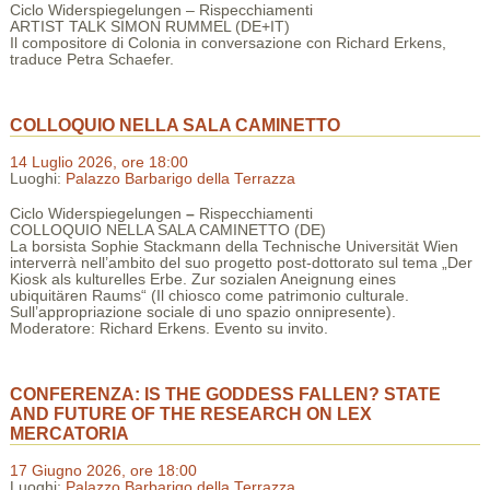
Ciclo Widerspiegelungen – Rispecchiamenti
ARTIST TALK SIMON RUMMEL (DE+IT)
Il compositore di Colonia in conversazione con Richard Erkens,
traduce Petra Schaefer.
COLLOQUIO NELLA SALA CAMINETTO
14 Luglio 2026, ore 18:00
Luoghi:
Palazzo Barbarigo della Terrazza
Ciclo Widerspiegelungen
–
Rispecchiamenti
COLLOQUIO NELLA SALA CAMINETTO (DE)
La borsista Sophie Stackmann della Technische Universität Wien
interverrà nell’ambito del suo progetto post-dottorato sul tema „Der
Kiosk als kulturelles Erbe. Zur sozialen Aneignung eines
ubiquitären Raums“ (Il chiosco come patrimonio culturale.
Sull’appropriazione sociale di uno spazio onnipresente).
Moderatore: Richard Erkens. Evento su invito.
CONFERENZA: IS THE GODDESS FALLEN? STATE
AND FUTURE OF THE RESEARCH ON LEX
MERCATORIA
17 Giugno 2026, ore 18:00
Luoghi:
Palazzo Barbarigo della Terrazza