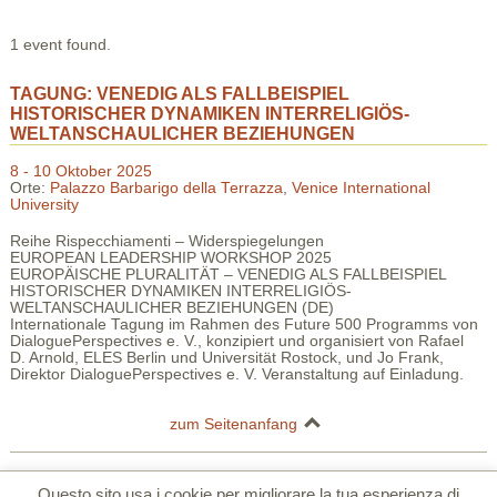
1 event found.
TAGUNG: VENEDIG ALS FALLBEISPIEL
HISTORISCHER DYNAMIKEN INTERRELIGIÖS-
WELTANSCHAULICHER BEZIEHUNGEN
8 - 10 Oktober 2025
Orte:
Palazzo Barbarigo della Terrazza
,
Venice International
University
Reihe Rispecchiamenti – Widerspiegelungen
EUROPEAN LEADERSHIP WORKSHOP 2025
EUROPÄISCHE PLURALITÄT – VENEDIG ALS FALLBEISPIEL
HISTORISCHER DYNAMIKEN INTERRELIGIÖS-
WELTANSCHAULICHER BEZIEHUNGEN (DE)
Internationale Tagung im Rahmen des Future 500 Programms von
DialoguePerspectives e. V., konzipiert und organisiert von Rafael
D. Arnold, ELES Berlin und Universität Rostock, und Jo Frank,
Direktor DialoguePerspectives e. V. Veranstaltung auf Einladung.
zum Seitenanfang
Deutsches Studienzentrum in Venedig | Palazzo Barbarigo della Terrazza |
Questo sito usa i cookie per migliorare la tua esperienza di