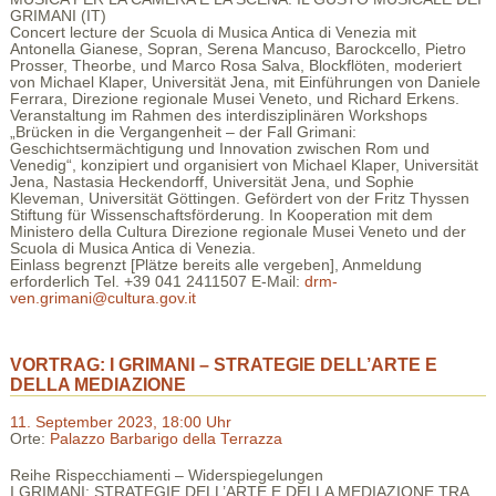
GRIMANI (IT)
Concert lecture der Scuola di Musica Antica di Venezia mit
Antonella Gianese, Sopran, Serena Mancuso, Barockcello, Pietro
Prosser, Theorbe, und Marco Rosa Salva, Blockflöten, moderiert
von Michael Klaper, Universität Jena, mit Einführungen von Daniele
Ferrara, Direzione regionale Musei Veneto, und Richard Erkens.
Veranstaltung im Rahmen des interdisziplinären Workshops
„Brücken in die Vergangenheit – der Fall Grimani:
Geschichtsermächtigung und Innovation zwischen Rom und
Venedig“, konzipiert und organisiert von Michael Klaper, Universität
Jena, Nastasia Heckendorff, Universität Jena, und Sophie
Kleveman, Universität Göttingen. Gefördert von der Fritz Thyssen
Stiftung für Wissenschaftsförderung. In Kooperation mit dem
Ministero della Cultura Direzione regionale Musei Veneto und der
Scuola di Musica Antica di Venezia.
Einlass begrenzt [Plätze bereits alle vergeben], Anmeldung
erforderlich Tel. +39 041 2411507 E-Mail:
drm-
ven.grimani@cultura.gov.it
VORTRAG: I GRIMANI – STRATEGIE DELL’ARTE E
DELLA MEDIAZIONE
11. September 2023, 18:00 Uhr
Orte:
Palazzo Barbarigo della Terrazza
Reihe Rispecchiamenti – Widerspiegelungen
I GRIMANI: STRATEGIE DELL’ARTE E DELLA MEDIAZIONE TRA