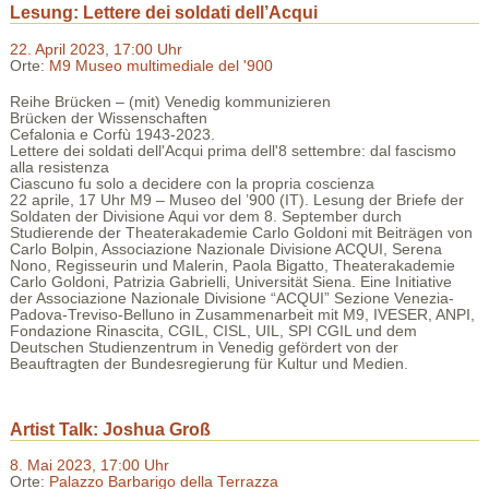
Lesung: Lettere dei soldati dell’Acqui
22. April 2023, 17:00 Uhr
Orte:
M9 Museo multimediale del '900
Reihe Brücken – (mit) Venedig kommunizieren
Brücken der Wissenschaften
Cefalonia e Corfù 1943-2023.
Lettere dei soldati dell'Acqui prima dell'8 settembre: dal fascismo
alla resistenza
Ciascuno fu solo a decidere con la propria coscienza
22 aprile, 17 Uhr M9 – Museo del ’900 (IT). Lesung der Briefe der
Soldaten der Divisione Aqui vor dem 8. September durch
Studierende der Theaterakademie Carlo Goldoni mit Beiträgen von
Carlo Bolpin, Associazione Nazionale Divisione ACQUI, Serena
Nono, Regisseurin und Malerin, Paola Bigatto, Theaterakademie
Carlo Goldoni, Patrizia Gabrielli, Universität Siena.
Eine Initiative
der Associazione Nazionale Divisione “ACQUI” Sezione Venezia-
Padova-Treviso-Belluno in Zusammenarbeit mit M9, IVESER, ANPI,
Fondazione Rinascita, CGIL, CISL, UIL, SPI CGIL und dem
Deutschen Studienzentrum in Venedig gefördert von der
Beauftragten der Bundesregierung für Kultur und Medien.
Artist Talk: Joshua Groß
8. Mai 2023, 17:00 Uhr
Orte:
Palazzo Barbarigo della Terrazza