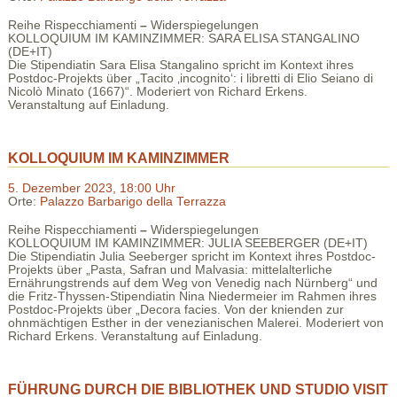
Reihe Rispecchiamenti
–
Widerspiegelungen
KOLLOQUIUM IM KAMINZIMMER: SARA ELISA STANGALINO
(DE+IT)
Die Stipendiatin Sara Elisa Stangalino spricht im Kontext ihres
Postdoc-Projekts über „Tacito ‚incognito‘: i libretti di Elio Seiano di
Nicolò Minato (1667)“. Moderiert von Richard Erkens.
Veranstaltung auf Einladung.
KOLLOQUIUM IM KAMINZIMMER
5. Dezember 2023, 18:00 Uhr
Orte:
Palazzo Barbarigo della Terrazza
Reihe Rispecchiamenti
–
Widerspiegelungen
KOLLOQUIUM IM KAMINZIMMER: JULIA SEEBERGER (DE+IT)
Die Stipendiatin Julia Seeberger spricht im Kontext ihres Postdoc-
Projekts über „Pasta, Safran und Malvasia: mittelalterliche
Ernährungstrends auf dem Weg von Venedig nach Nürnberg“ und
die Fritz-Thyssen-Stipendiatin Nina Niedermeier im Rahmen ihres
Postdoc-Projekts über „Decora facies. Von der knienden zur
ohnmächtigen Esther in der venezianischen Malerei. Moderiert von
Richard Erkens. Veranstaltung auf Einladung.
FÜHRUNG DURCH DIE BIBLIOTHEK UND STUDIO VISIT