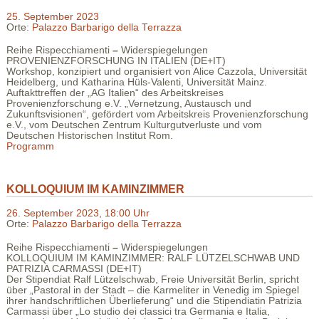
25. September 2023
Orte:
Palazzo Barbarigo della Terrazza
Reihe Rispecchiamenti
–
Widerspiegelungen
PROVENIENZFORSCHUNG IN ITALIEN (DE+IT)
Workshop, konzipiert und organisiert von Alice Cazzola, Universität
Heidelberg, und Katharina Hüls-Valenti, Universität Mainz.
Auftakttreffen der „AG Italien“ des Arbeitskreises
Provenienzforschung e.V. „Vernetzung, Austausch und
Zukunftsvisionen“, gefördert vom Arbeitskreis Provenienzforschung
e.V., vom Deutschen Zentrum Kulturgutverluste und vom
Deutschen Historischen Institut Rom.
Programm
KOLLOQUIUM IM KAMINZIMMER
26. September 2023, 18:00 Uhr
Orte:
Palazzo Barbarigo della Terrazza
Reihe Rispecchiamenti
–
Widerspiegelungen
KOLLOQUIUM IM KAMINZIMMER: RALF LÜTZELSCHWAB UND
PATRIZIA CARMASSI (DE+IT)
Der Stipendiat Ralf Lützelschwab, Freie Universität Berlin, spricht
über „Pastoral in der Stadt – die Karmeliter in Venedig im Spiegel
ihrer handschriftlichen Überlieferung“ und die Stipendiatin Patrizia
Carmassi über „Lo studio dei classici tra Germania e Italia,