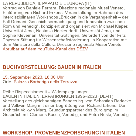
LA REPUBBLICA, IL PAPATO E L’EUROPA (IT)
Vortrag von Daniele Ferrara, Direzione regionale Musei Veneto,
Einführung von Richard Erkens. Veranstaltung im Rahmen des
interdisziplinären Workshops „Brücken in die Vergangenheit – der
Fall Grimani: Geschichtsermächtigung und Innovation zwischen
Rom und Venedig“, konzipiert und organisiert von Michael Klaper,
Universität Jena, Nastasia Heckendorff, Universität Jena, und
Sophie Kleveman, Universität Göttingen. Gefördert von der Fritz
Thyssen Stiftung für Wissenschaftsförderung. In Kooperation mit
dem Ministero della Cultura Direzione regionale Musei Veneto.
Abrufbar auf dem YouTube-Kanal des DSZV
BUCHVORSTELLUNG: BAUEN IN ITALIEN
15. September 2023, 18:00 Uhr
Orte:
Palazzo Barbarigo della Terrazza
Reihe Rispecchiamenti
–
Widerspiegelungen
BAUEN IN ITALIEN: ERFAHRUNGEN 1996–2023 (DE+IT)
Vorstellung des gleichnamigen Bandes hg. von Sebastian Redecke
und Volkwin Marg mit einer Begrüßung von Richard Erkens. Der
Architekt Volkwin Marg, Gründungspartner des Büro gmp im
Gespräch mit Clemens Kusch, Venedig, und Petra Reski, Venedig.
WORKSHOP: PROVENIENZFORSCHUNG IN ITALIEN