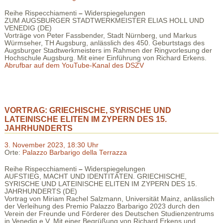
Reihe Rispecchiamenti
–
Widerspiegelungen
ZUM AUGSBURGER STADTWERKMEISTER ELIAS HOLL UND
VENEDIG (DE)
Vorträge von Peter Fassbender, Stadt Nürnberg, und Markus
Würmseher, TH Augsburg, anlässlich des 450. Geburtstags des
Augsburger Stadtwerkmeisters im Rahmen der Ringvorlesung der
Hochschule Augsburg. Mit einer Einführung von Richard Erkens.
Abrufbar auf dem YouTube-Kanal des DSZV
VORTRAG: GRIECHISCHE, SYRISCHE UND
LATEINISCHE ELITEN IM ZYPERN DES 15.
JAHRHUNDERTS
3. November 2023, 18:30 Uhr
Orte:
Palazzo Barbarigo della Terrazza
Reihe Rispecchiamenti
–
Widerspiegelungen
AUFSTIEG, MACHT UND IDENTITÄTEN. GRIECHISCHE,
SYRISCHE UND LATEINISCHE ELITEN IM ZYPERN DES 15.
JAHRHUNDERTS (DE)
Vortrag von Miriam Rachel Salzmann, Universität Mainz, anlässlich
der Verleihung des Premio Palazzo Barbarigo 2023 durch den
Verein der Freunde und Förderer des Deutschen Studienzentrums
in Venedig e.V. Mit einer Begrüßung von Richard Erkens und