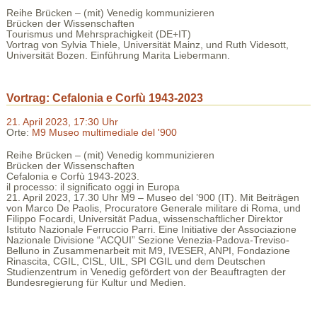
Reihe Brücken – (mit) Venedig kommunizieren
Brücken der Wissenschaften
Tourismus und Mehrsprachigkeit (DE+IT)
Vortrag von Sylvia Thiele, Universität Mainz, und Ruth Videsott,
Universität Bozen. Einführung Marita Liebermann.
Vortrag: Cefalonia e Corfù 1943-2023
21. April 2023, 17:30 Uhr
Orte:
M9 Museo multimediale del '900
Reihe Brücken – (mit) Venedig kommunizieren
Brücken der Wissenschaften
Cefalonia e Corfù 1943-2023.
il processo: il significato oggi in Europa
21. April 2023, 17.30 Uhr M9 – Museo del ’900 (IT).
Mit Beiträgen
von Marco De Paolis, Procuratore Generale militare di Roma, und
Filippo Focardi, Universität Padua, wissenschaftlicher Direktor
Istituto Nazionale Ferruccio Parri.
Eine Initiative der Associazione
Nazionale Divisione “ACQUI” Sezione Venezia-Padova-Treviso-
Belluno in Zusammenarbeit mit M9, IVESER, ANPI, Fondazione
Rinascita, CGIL, CISL, UIL, SPI CGIL und dem Deutschen
Studienzentrum in Venedig gefördert von der Beauftragten der
Bundesregierung für Kultur und Medien.