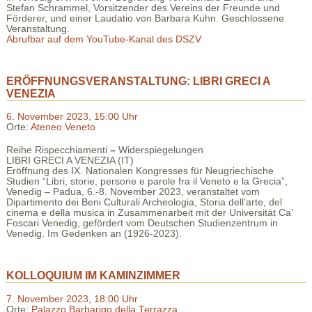
Stefan Schrammel, Vorsitzender des Vereins der Freunde und
Förderer, und einer Laudatio von Barbara Kuhn. Geschlossene
Veranstaltung.
Abrufbar auf dem YouTube-Kanal des DSZV
ERÖFFNUNGSVERANSTALTUNG: LIBRI GRECI A
VENEZIA
6. November 2023, 15:00 Uhr
Orte:
Ateneo Veneto
Reihe Rispecchiamenti
–
Widerspiegelungen
LIBRI GRECI A VENEZIA (IT)
Eröffnung des IX. Nationalen Kongresses für Neugriechische
Studien “Libri, storie, persone e parole fra il Veneto e la Grecia”,
Venedig – Padua, 6.-8. November 2023, veranstaltet vom
Dipartimento dei Beni Culturali Archeologia, Storia dell’arte, del
cinema e della musica in Zusammenarbeit mit der Universität Ca’
Foscari Venedig, gefördert vom Deutschen Studienzentrum in
Venedig. Im Gedenken an (1926-2023).
KOLLOQUIUM IM KAMINZIMMER
7. November 2023, 18:00 Uhr
Orte:
Palazzo Barbarigo della Terrazza