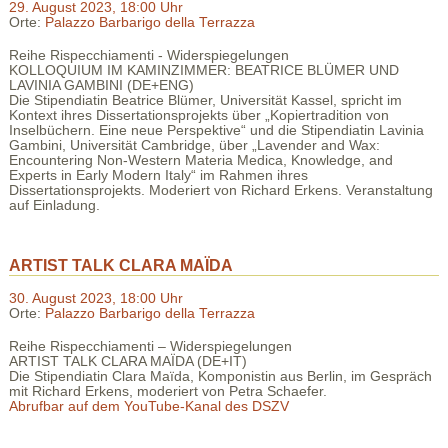
29. August 2023, 18:00 Uhr
Orte:
Palazzo Barbarigo della Terrazza
Reihe Rispecchiamenti - Widerspiegelungen
KOLLOQUIUM IM KAMINZIMMER: BEATRICE BLÜMER UND
LAVINIA GAMBINI
(DE+ENG)
Die Stipendiatin Beatrice Blümer, Universität Kassel,
spricht im
Kontext ihres Dissertationsprojekts über „Kopiertradition
von
Inselbüchern.
Eine
neue
Perspektive“
und
die
Stipendiatin
Lavinia
Gambini, Universität Cambridge, über „Lavender and Wax:
Encountering Non
-
Western Materia Medica, Knowledge, and
Experts
in
Early
Modern
Italy“
im
Rahmen
ihres
Dissertationsprojekts.
Moderiert von Richard Erkens. Veranstaltung
auf Einladung.
ARTIST TALK CLARA MAÏDA
30. August 2023, 18:00 Uhr
Orte:
Palazzo Barbarigo della Terrazza
Reihe Rispecchiamenti – Widerspiegelungen
ARTIST TALK CLARA MAÏDA (DE+IT)
Die Stipendiatin Clara Maïda, Komponistin aus Berlin, im Gespräch
mit Richard Erkens, moderiert von Petra Schaefer.
Abrufbar auf dem YouTube-Kanal des DSZV