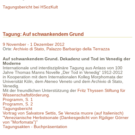
Tagungsbericht bei HSozKult
Tagung: Auf schwankendem Grund
9 November - 1 Dezember 2012
Orte:
Archivio di Stato
,
Palazzo Barbarigo della Terrazza
Auf schwankendem Grund. Dekadenz und Tod im Venedig der
Moderne
Internationale und interdisziplinäre Tagung aus Anlass von 100
Jahre Thomas Manns Novelle „Der Tod in Venedig“ 1912-2012
in Kooperation mit dem Internationalen Kolleg Morphomata der
Universität Köln, dem Ateneo Veneto und dem Archivio di Stato,
Venedig.
Mit der freundlichen Unterstützung der
Fritz Thyssen Stiftung für
Wissenschaftsförderung.
Programm, S. 1
Programm, S. 2
Tagungsbericht
Vortrag von Salvatore Settis, Se Venezia muore (auf Italienisch)
"Venezianische Herbstsonate (Dankesgedicht von R
ü
diger Görner
von "Morfomata")"
Tagungsakten - Buchpräsentation