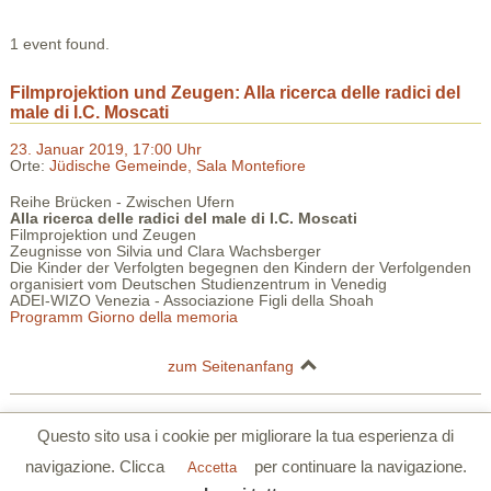
1 event found.
Filmprojektion und Zeugen: Alla ricerca delle radici del
male di I.C. Moscati
23. Januar 2019, 17:00 Uhr
Orte:
Jüdische Gemeinde, Sala Montefiore
Reihe Brücken - Zwischen Ufern
Alla ricerca delle radici del male di I.C. Moscati
Filmprojektion und Zeugen
Zeugnisse von Silvia und Clara Wachsberger
Die Kinder der Verfolgten begegnen den Kindern der Verfolgenden
organisiert vom Deutschen Studienzentrum in Venedig
ADEI-WIZO Venezia - Associazione Figli della Shoah
Programm Giorno della memoria
zum Seitenanfang
Deutsches Studienzentrum in Venedig | Palazzo Barbarigo della Terrazza |
Questo sito usa i cookie per migliorare la tua esperienza di
S.Polo 2765/a Calle Corner 30125 Venezia
navigazione. Clicca
per continuare la navigazione.
Tel. 0039 041 5206355 | Fax. 0039 041 5206780 |
www.dszv.it
|
Accetta
Datenschutzerklärung
|
Cookie-Richtlinien