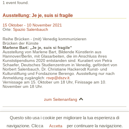
1 event found.
Ausstellung: Je je, suis si fragile
15 Oktober - 10 November 2021
Orte:
Spazio Salenbauch
Reihe Brücken - (mit) Venedig kommunizieren
Brücken der Künste
Marlene Bart:
„Je je, suis si fragile“
Ausstellung von Marlene Bart, Bildende Künstlerin aus
Hannover/Berlin, mit Glasarbeiten, die im Anschluss ihres
Kunststipendiums 2020 entstanden sind. Kuratiert von Petra
Schaefer, Deutsches Studienzentrum in Venedig, gefördert von
Norbert Salenbauch, Dr. Christiane Hackerodt Kunst- und
Kulturstiftung und Fondazione Berengo. Ausstellung nur nach
Anmeldung zugänglich:
rsvp@dszv.it
.
Vernissage am 15. Oktober um 18 Uhr, Finissage am 10.
November um 18 Uhr.
zum Seitenanfang
Deutsches Studienzentrum in Venedig | Palazzo Barbarigo della Terrazza |
Questo sito usa i cookie per migliorare la tua esperienza di
S.Polo 2765/a Calle Corner 30125 Venezia
navigazione. Clicca
per continuare la navigazione.
Tel. 0039 041 5206355 | Fax. 0039 041 5206780 |
www.dszv.it
|
Accetta