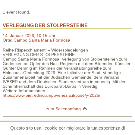
1 event found.
VERLEGUNG DER STOLPERSTEINE
14. Januar 2026, 10:15 Uhr
Orte:
Campo Santa Maria Formosa
Reihe Rispecchiamenti – Widerspiegelungen
VERLEGUNG DER STOLPERSTEINE
Campo Santa Maria Formosa. Verlegung von Stolpersteinen zum
Gedenken an Opfer des Nazi-Regimes mit dem Bildenden Künstler
Gunter Demnig im Rahmen der Veranstaltungsreihe zum
Holocaust-Gedenktag 2026. Eine Initiative der Stadt Venedig in
Zusammenarbeit mit der Jüdischen Gemeinde, dem Verband
IVESER und dem Deutschen Studienzentrum in Venedig. Mit der
Schirmherrschaft des Europarat-Büros in Venedig.
Weitere Informationen:
https://www.pietredinciampovenezia.it/pose/y-2026/
zum Seitenanfang
Deutsches Studienzentrum in Venedig | Palazzo Barbarigo della Terrazza |
Questo sito usa i cookie per migliorare la tua esperienza di
S.Polo 2765/a Calle Corner 30125 Venezia