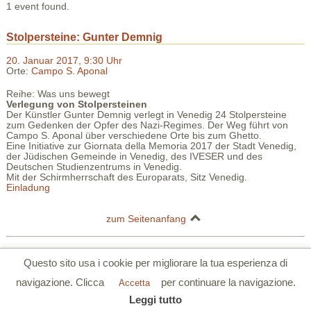
1 event found.
Stolpersteine: Gunter Demnig
20. Januar 2017, 9:30 Uhr
Orte:
Campo S. Aponal
Reihe: Was uns bewegt
Verlegung von Stolpersteinen
Der Künstler Gunter Demnig verlegt in Venedig 24 Stolpersteine
zum Gedenken der Opfer des Nazi-Regimes. Der Weg führt von
Campo S. Aponal über verschiedene Orte bis zum Ghetto.
Eine Initiative zur Giornata della Memoria 2017 der Stadt Venedig,
der Jüdischen Gemeinde in Venedig, des IVESER und des
Deutschen Studienzentrums in Venedig.
Mit der Schirmherrschaft des Europarats, Sitz Venedig.
Einladung
zum Seitenanfang
Deutsches Studienzentrum in Venedig | Palazzo Barbarigo della Terrazza |
Questo sito usa i cookie per migliorare la tua esperienza di
S.Polo 2765/a Calle Corner 30125 Venezia
navigazione. Clicca
per continuare la navigazione.
Tel. 0039 041 5206355 | Fax. 0039 041 5206780 |
www.dszv.it
|
Accetta
Datenschutzerklärung
|
Cookie-Richtlinien
Leggi tutto