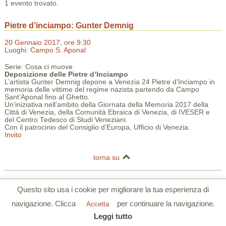
1 evento trovato.
Pietre d’inciampo: Gunter Demnig
20 Gennaio 2017, ore 9:30
Luoghi:
Campo S. Aponal
Serie: Cosa ci muove
Deposizione delle Pietre d‘Inciampo
L’artista Gunter Demnig depone a Venezia 24 Pietre d’Inciampo in
memoria delle vittime del regime nazista partendo da Campo
Sant’Aponal fino al Ghetto.
Un’iniziativa nell’ambito della Giornata della Memoria 2017 della
Città di Venezia, della Comunità Ebraica di Venezia, di IVESER e
del Centro Tedesco di Studi Veneziani.
Con il patrocinio del Consiglio d’Europa, Ufficio di Venezia.
Invito
torna su
Centro Tedesco di Studi Veneziani | Palazzo Barbarigo della Terrazza |
Questo sito usa i cookie per migliorare la tua esperienza di
S.Polo 2765/a Calle Corner 30125 Venezia
navigazione. Clicca
per continuare la navigazione.
Tel. 0039 041 5206355 | Fax. 0039 041 5206780 |
www.dszv.it
|
Privacy
Accetta
Policy
|
Cookie Policy
Leggi tutto