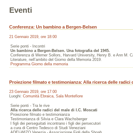
Eventi
Conferenza: Un bambino a Bergen-Belsen
21 Gennaio 2019, ore 18:00
Serie ponti - Incontri
Un bambino a Bergen-Belsen. Una fotografia del 1945.
Conferenza di Werner Sollors, Harvard University, Henry B. e Ann M. 
Literature, nell’ambito del Giorno della Memoria 2019.
Programma Giorno della memoria
Proiezione filmato e testimonianza: Alla ricerca delle radici 
23 Gennaio 2019, ore 17:00
Luoghi:
Comunità Ebraica, Sala Montefiore
Serie ponti - Tra le rive
Alla ricerca delle radici del male di I.C. Moscati
Proiezione filmato e testimonianza
Testimonianza di Silvia e Clara Wachsberger
I figli dei perseguitati incontrano i figli dei persecutori
a cura di Centro Tedesco di Studi Veneziani
ADEI-WIZO Venezia - Associazione Figli della Shoah