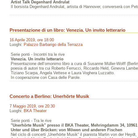
Artist Talk Degenhard Andrulat
Il borsista Degenhard Andrulat, artista di Hannover, converserà con Pet
Presentazione di un libro: Venezia. Un invito letterario
16 Aprile 2019, ore 18:00
Luoghi:
Palazzo Barbarigo della Terrazza
Serie ponti - Incontri tra le rive
Venezia. Un invito letterario
Presentazione dell’omonimo libro a cura di Susanne Müller-Wolff (Berlino
poesia di autori tra cui Roberto Ferrucci, Riccardo Held, Ginevra Lambe
Tiziano Scarpa, Angela Vettese e Laura Voghera Luzzatto.
In cooperazione con Casa delle Parole.
Concerto a Berlino: Unerhörte Musik
7 Maggio 2019, ore 20:30
Luoghi:
BKA Theater
Serie ponti - Tra le rive
"Unerhörte Musik" presso il BKA Theater, Mehringdamm 34, 10961 
Unter und über Brücken: von Möwen und anderen Fischen
Nel ciclo di concerti „Unerhörte Musik“ il pianista Martin von der Heydt