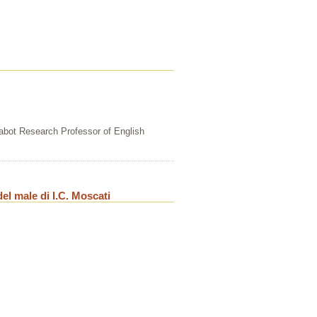
Cabot Research Professor of English
del male di I.C. Moscati