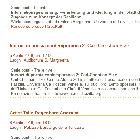
Serie ponti - Incontri
Informationsgewinnung, -verarbeitung und -deutung in der Stadt de
Zugänge zum Konzept der Resilienz
Workshops organizzato da Eileen Bergmann, Università di Treviri, e Petr
Resoconto presso HSozKult
Incroci di poesia contemporanea 2: Carl-Christian Elze
5 Aprile 2019, ore 12:00
Luoghi:
Auditorium S. Margherita
Serie ponti - Tra le rive
Incroci di poesia contemporanea 2: Carl-Christian Elze
Carl-Christian Elze, Centro-Alumo 2016, scrittore di Lipsia, parlerà con 
Fazzini, Università Ca' Foscari Venezia, sul suo libro “Lento spossarsi n
dell’Università Ca’ Foscari e la Città di Venezia in collaborazione con i
Prenotazioni tramite il sito www.incrocidicivilta.org
Artist Talk: Degenhard Andrulat
8 Aprile 2019, ore 18:00
Luoghi:
Palazzo Barbarigo della Terrazza
Serie ponti - Tra le rive