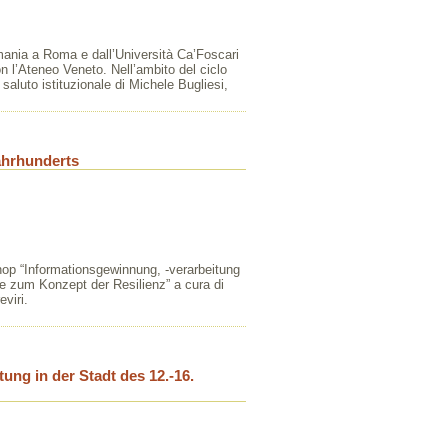
mania a Roma e dall’Università Ca’Foscari
n l’Ateneo Veneto. Nell’ambito del ciclo
saluto istituzionale di Michele Bugliesi,
ahrhunderts
shop “Informationsgewinnung, -verarbeitung
e zum Konzept der Resilienz” a cura di
eviri.
ng in der Stadt des 12.-16.