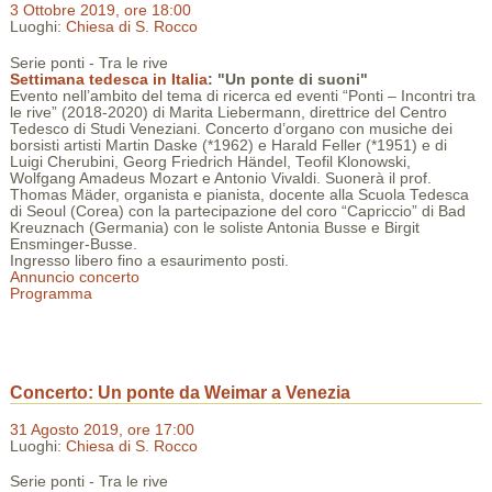
3 Ottobre 2019, ore 18:00
Luoghi:
Chiesa di S. Rocco
Serie ponti - Tra le rive
Settimana tedesca in Italia
: "Un ponte di suoni"
Evento nell’ambito del tema di ricerca ed eventi “Ponti – Incontri tra
le rive” (2018-2020) di Marita Liebermann, direttrice del Centro
Tedesco di Studi Veneziani. Concerto d’organo con musiche dei
borsisti artisti Martin Daske (*1962) e Harald Feller (*1951) e di
Luigi Cherubini, Georg Friedrich Händel, Teofil Klonowski,
Wolfgang Amadeus Mozart e Antonio Vivaldi. Suonerà il prof.
Thomas Mäder, organista e pianista, docente alla Scuola Tedesca
di Seoul (Corea) con la partecipazione del coro “Capriccio” di Bad
Kreuznach (Germania) con le soliste Antonia Busse e Birgit
Ensminger-Busse.
Ingresso libero fino a esaurimento posti.
Annuncio concerto
Programma
Concerto: Un ponte da Weimar a Venezia
31 Agosto 2019, ore 17:00
Luoghi:
Chiesa di S. Rocco
Serie ponti - Tra le rive