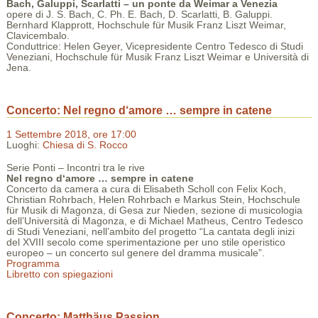
Bach, Galuppi, Scarlatti – un ponte da Weimar a Venezia
opere di J. S. Bach, C. Ph. E. Bach, D. Scarlatti, B. Galuppi.
Bernhard Klapprott, Hochschule für Musik Franz Liszt Weimar,
Clavicembalo.
Conduttrice: Helen Geyer, Vicepresidente Centro Tedesco di Studi
Veneziani, Hochschule für Musik Franz Liszt Weimar e Università di
Jena.
Concerto: Nel regno d‘amore … sempre in catene
1 Settembre 2018, ore 17:00
Luoghi:
Chiesa di S. Rocco
Serie Ponti – Incontri tra le rive
Nel regno d‘amore … sempre in catene
Concerto da camera a cura di Elisabeth Scholl con Felix Koch,
Christian Rohrbach, Helen Rohrbach e Markus Stein, Hochschule
für Musik di Magonza, di Gesa zur Nieden, sezione di musicologia
dell’Università di Magonza, e di Michael Matheus, Centro Tedesco
di Studi Veneziani, nell’ambito del progetto “La cantata degli inizi
del XVIII secolo come sperimentazione per uno stile operistico
europeo – un concerto sul genere del dramma musicale”.
Programma
Libretto con spiegazioni
Concerto: Matthäus Passion