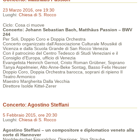
23 Marzo 2016, ore 19:30
Luoghi:
Chiesa di S. Rocco
Ciclo: Cosa ci muove
Concerto: Johann Sebastian Bach, Matthäus Passion – BWV
244
Per Soli, Doppio Coro e Doppia Orchestra
Concerto organizzato dall’Associazione Culturale Mousiké di
Vicenza e dalla Scuola Grande di San Rocco Venezia
Con il patrocinio del Centro Tedesco di Studi Veneziani e il
Consiglio d'Europa, ufficio di Venezia
Evangelista Heinrich Gernot, Cristo Roman Grübner, Soprano
Tanya Aspelmeier, Alto Anne-Beke Sontag, Basso Felix Heuser
Doppio Coro, Doppia Orchestra barocca, soprani di ripieno Il
Teatro Armonico
Maestro Margherita Dalla Vecchia
Direttore Isolde Kittel-Zerer
Concerto: Agostino Steffani
5 Febbraio 2015, ore 20:30
Luoghi:
Chiesa di S. Rocco
Agostino Steffani – un compositore e diplomatico veneto alla
corte di Hannover
Norddeutscher Figuralchor, Direzione: Jörg Straube