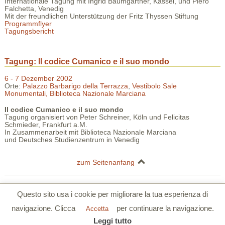
Internationale Tagung mit Ingrid Baumgärtner, Kassel, und Piero
Falchetta, Venedig
Mit der freundlichen Unterstützung der Fritz Thyssen Stiftung
Programmflyer
Tagungsbericht
Tagung: Il codice Cumanico e il suo mondo
6 - 7 Dezember 2002
Orte:
Palazzo Barbarigo della Terrazza
,
Vestibolo Sale
Monumentali, Biblioteca Nazionale Marciana
I
l codice Cumanico e il suo mondo
Tagung organisiert von Peter Schreiner, Köln und Felicitas
Schmieder, Frankfurt a.M.
In Zusammenarbeit mit Biblioteca Nazionale Marciana
und Deutsches Studienzentrum in Venedig
zum Seitenanfang
Deutsches Studienzentrum in Venedig | Palazzo Barbarigo della Terrazza |
Questo sito usa i cookie per migliorare la tua esperienza di
S.Polo 2765/a Calle Corner 30125 Venezia
navigazione. Clicca
per continuare la navigazione.
Tel. 0039 041 5206355 | Fax. 0039 041 5206780 |
www.dszv.it
|
Accetta
Datenschutzerklärung
|
Cookie-Richtlinien
Leggi tutto