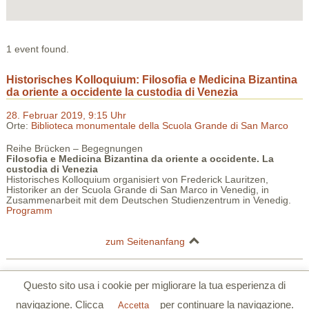
1 event found.
Historisches Kolloquium: Filosofia e Medicina Bizantina
da oriente a occidente la custodia di Venezia
28. Februar 2019, 9:15 Uhr
Orte:
Biblioteca monumentale della Scuola Grande di San Marco
Reihe Brücken – Begegnungen
Filosofia e Medicina Bizantina da oriente a occidente. La
custodia di Venezia
Historisches Kolloquium organisiert von Frederick Lauritzen,
Historiker an der Scuola Grande di San Marco in Venedig, in
Zusammenarbeit mit dem Deutschen Studienzentrum in Venedig.
Programm
zum Seitenanfang
Deutsches Studienzentrum in Venedig | Palazzo Barbarigo della Terrazza |
Questo sito usa i cookie per migliorare la tua esperienza di
S.Polo 2765/a Calle Corner 30125 Venezia
navigazione. Clicca
per continuare la navigazione.
Tel. 0039 041 5206355 | Fax. 0039 041 5206780 |
www.dszv.it
|
Accetta