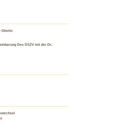
e Ghetto
reinbarung Des DSZV mit der Dr.
nswechsel
el